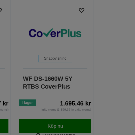
Snabbvisning
WF DS-1660W 5Y
RTBS CoverPlus
7 kr
1.695,46 kr
I lager
. moms)
inkl. moms (1.356,37 kr exkl. moms)
Köp nu