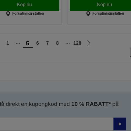
Köp nu
Köp nu
Försäljningsställen
Försäljningsställen
5
1
⋯
6
7
8
⋯
128
Gå
Gå
ll
till
öregående
nästa
ida
sida
 få direkt en kupongkod med
10 % RABATT*
på
Skick