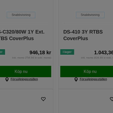
Snabbvisning
Snabbvisning
-C320/80W 1Y Ext.
DS-410 3Y RTBS
BS CoverPlus
CoverPlus
946,18 kr
1.043,3
er
I lager
inkl. moms (756,94 kr exkl. moms)
inkl. moms (834,69 kr exkl
Köp nu
Köp nu
Försäljningsställen
Försäljningsställen