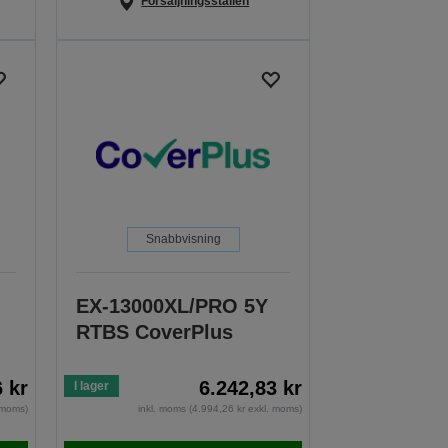
Försäljningsställen
Snabbvisning
EX-13000XL/PRO 5Y
RTBS CoverPlus
6 kr
6.242,83 kr
I lager
. moms)
inkl. moms (4.994,26 kr exkl. moms)