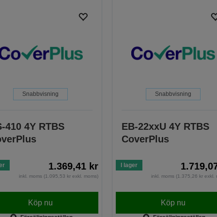
Snabbvisning
Snabbvisning
-410 4Y RTBS
EB-22xxU 4Y RTBS
verPlus
CoverPlus
1.369,41 kr
1.719,0
er
I lager
inkl. moms (1.095,53 kr exkl. moms)
inkl. moms (1.375,26 kr exkl
Köp nu
Köp nu