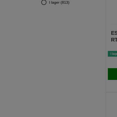
I lager (813)
ES
RT
I lag