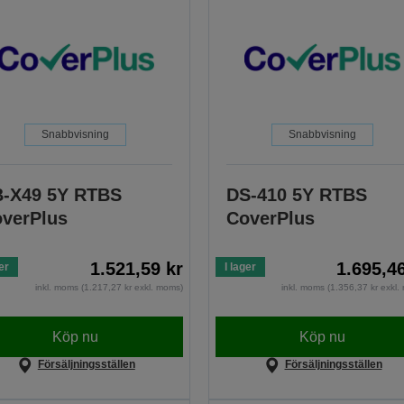
Snabbvisning
Snabbvisning
-X49 5Y RTBS
DS-410 5Y RTBS
verPlus
CoverPlus
1.521,59 kr
1.695,4
er
I lager
inkl. moms (1.217,27 kr exkl. moms)
inkl. moms (1.356,37 kr exkl
Köp nu
Köp nu
Försäljningsställen
Försäljningsställen