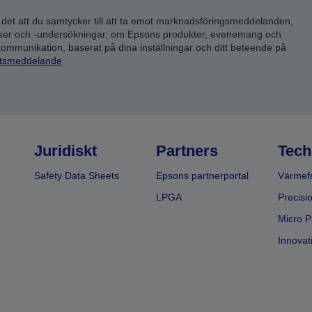
 det att du samtycker till att ta emot marknadsföringsmeddelanden,
yser och -undersökningar, om Epsons produkter, evenemang och
 kommunikation, baserat på dina inställningar och ditt beteende på
etsmeddelande
Juridiskt
Partners
Tech
Safety Data Sheets
Epsons partnerportal
Värmefr
LPGA
Precisi
Micro P
Innovati