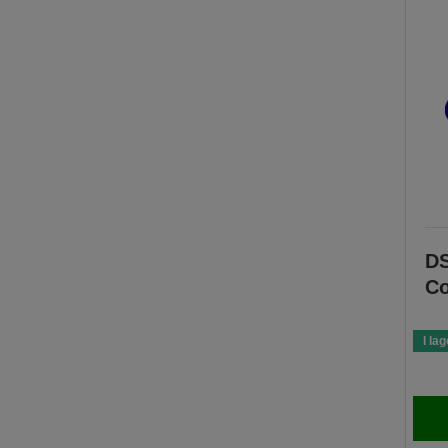
DS
Co
I lag