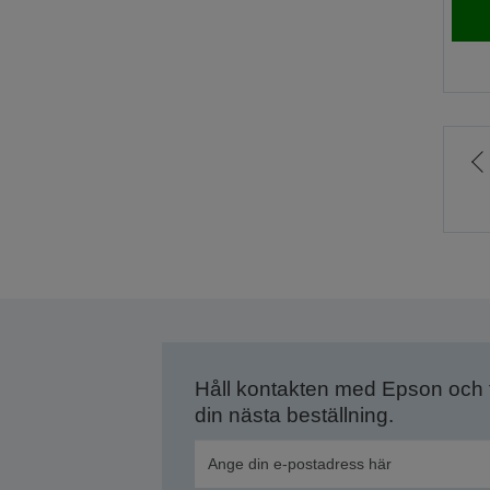
ti
f
s
Håll kontakten med Epson och
din nästa beställning.