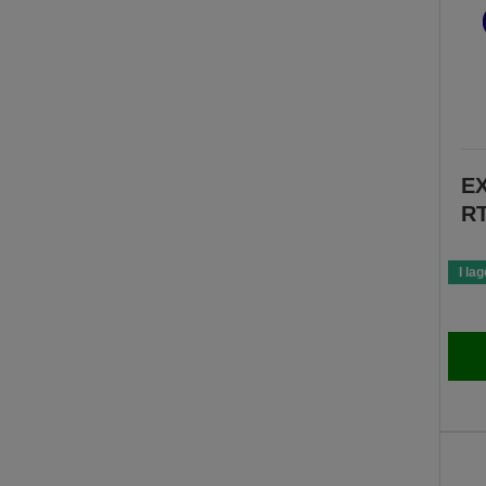
EX
RT
I lag