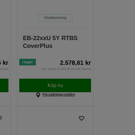
Snabbvisning
EB-22xxU 5Y RTBS
CoverPlus
6 kr
2.578,61 kr
I lager
. moms)
inkl. moms (2.062,89 kr exkl. moms)
Köp nu
Försäljningsställen