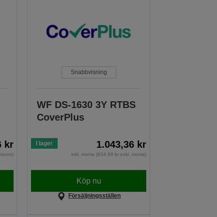
Snabbvisning
WF DS-1630 3Y RTBS
CoverPlus
6 kr
1.043,36 kr
I lager
. moms)
inkl. moms (834,69 kr exkl. moms)
Köp nu
Försäljningsställen