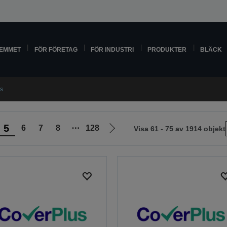
HEMMET
FÖR FÖRETAG
FÖR INDUSTRI
PRODUKTER
BLÄCK
s
5
6
7
8
⋯
128
Visa 61 - 75 av 1914 objekt
Gå
till
nästa
sida