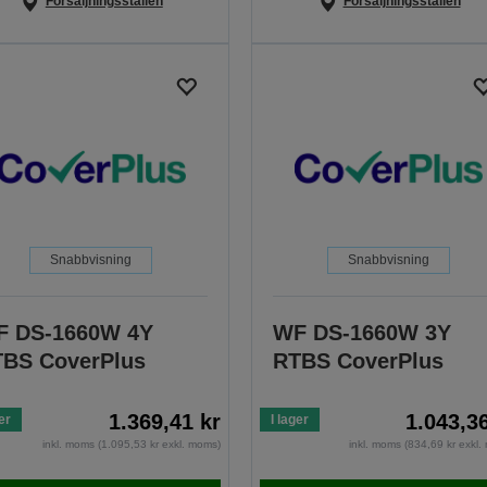
Försäljningsställen
Försäljningsställen
Snabbvisning
Snabbvisning
F DS-1660W 4Y
WF DS-1660W 3Y
BS CoverPlus
RTBS CoverPlus
1.369,41 kr
1.043,3
er
I lager
inkl. moms (1.095,53 kr exkl. moms)
inkl. moms (834,69 kr exkl