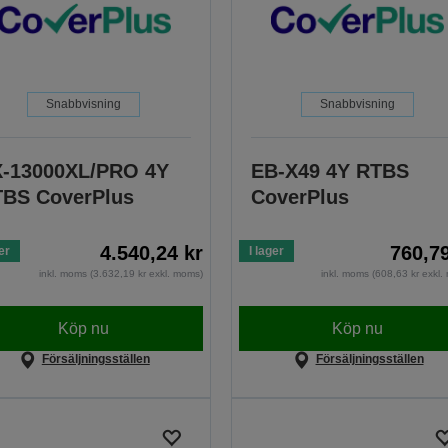
Snabbvisning
Snabbvisning
-13000XL/PRO 4Y
EB-X49 4Y RTBS
BS CoverPlus
CoverPlus
4.540,24 kr
760,79
er
I lager
inkl. moms (3.632,19 kr exkl. moms)
inkl. moms (608,63 kr exkl
Köp nu
Köp nu
Försäljningsställen
Försäljningsställen