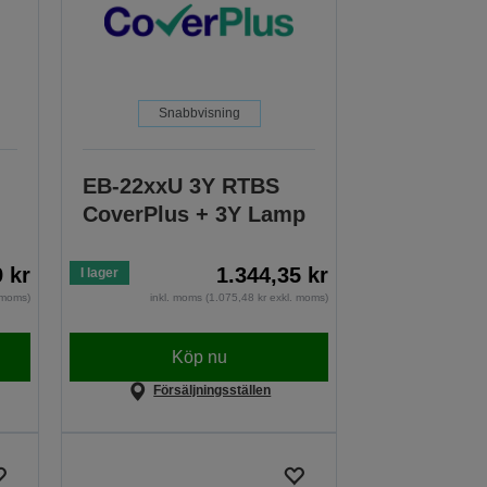
Snabbvisning
EB-22xxU 3Y RTBS
CoverPlus + 3Y Lamp
 kr
1.344,35 kr
I lager
. moms)
inkl. moms (1.075,48 kr exkl. moms)
Köp nu
Försäljningsställen