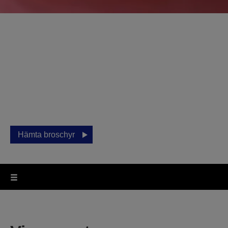
Utskriftslösningar för
hemmet
Vill du skriva ut dokument, semesterbilder eller värdefulla
fotografier? Testa vårt Expression-sortiment.
Hämta broschyr