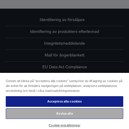
Identifiering av försäljare
Identifiering av produkters efterlevnad
Integritetsmeddelande
Mall för ångerblankett
EU Data Act Compliance
Kontakta oss angående dina uppgifter
Genom att klicka på "acceptera alla cookies" samtycker du till lagring av cookies på
din enhet för att förbättra navigeringen på webbplatsen, analysera webbplatsens
Information om cookies
användning och bistå i våra marknadsföringsinsatser.
Acceptera alla cookies
Epsons åtagande avseende tillgänglighet
Avvisa alla
Copyright © 2026 Seiko Epson
Cookie-inställningar