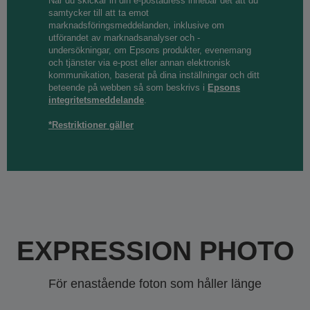
När du skickar in din e-postadress innebär det att du
samtycker till att ta emot
marknadsföringsmeddelanden, inklusive om
utförandet av marknadsanalyser och -
undersökningar, om Epsons produkter, evenemang
och tjänster via e-post eller annan elektronisk
kommunikation, baserat på dina inställningar och ditt
beteende på webben så som beskrivs i
Epsons
integritetsmeddelande
.
*Restriktioner gäller
EXPRESSION PHOTO
För enastående foton som håller länge