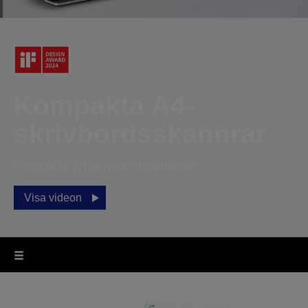
Kompakta A4-
skrivbordsskannrar
Kompakta A4-skrivbordsskannrar
Visa videon