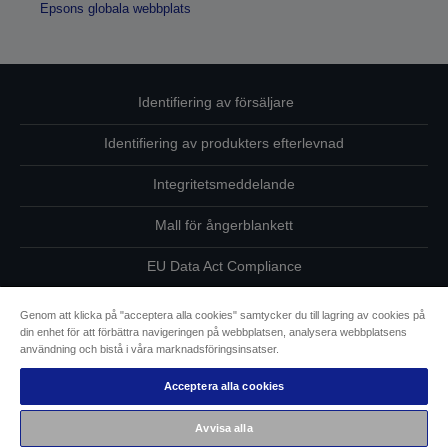
Epsons globala webbplats
Identifiering av försäljare
Identifiering av produkters efterlevnad
Integritetsmeddelande
Mall för ångerblankett
EU Data Act Compliance
Kontakta oss angående dina uppgifter
Genom att klicka på "acceptera alla cookies" samtycker du till lagring av cookies på
din enhet för att förbättra navigeringen på webbplatsen, analysera webbplatsens
Information om cookies
användning och bistå i våra marknadsföringsinsatser.
Acceptera alla cookies
Epsons åtagande avseende tillgänglighet
Avvisa alla
Copyright © 2026 Seiko Epson