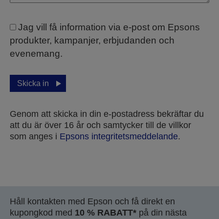
Jag vill få information via e-post om Epsons
produkter, kampanjer, erbjudanden och
evenemang.
Skicka in
Genom att skicka in din e-postadress bekräftar du
att du är över 16 år och samtycker till de villkor
som anges i
Epsons integritetsmeddelande
.
Tack för att du skickade in ditt bidrag.
Håll kontakten med Epson och få direkt en
Vi kommer att kontakta dig inom de närmaste
kupongkod med
10 % RABATT*
på din nästa
arbetsdagarna.