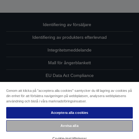
Identifiering av försäljare
Identifiering av produkters efterlevnad
Integritetsmeddelande
Mall för ångerblankett
EU Data Act Compliance
Kontakta oss angående dina uppgifter
Genom att klicka på "acceptera alla cookies" samtycker du till lagring av cookies på
din enhet för att förbättra navigeringen på webbplatsen, analysera webbplatsens
Information om cookies
användning och bistå i våra marknadsföringsinsatser.
Acceptera alla cookies
Epsons åtagande avseende tillgänglighet
Avvisa alla
Copyright © 2026 Seiko Epson
Cookie-inställningar