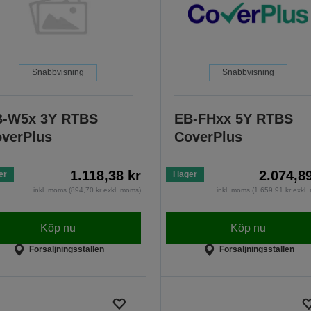
Snabbvisning
Snabbvisning
B-W5x 3Y RTBS
EB-FHxx 5Y RTBS
verPlus
CoverPlus
1.118,38 kr
2.074,8
er
I lager
inkl. moms (894,70 kr exkl. moms)
inkl. moms (1.659,91 kr exkl
Köp nu
Köp nu
Försäljningsställen
Försäljningsställen