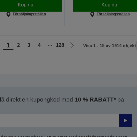
Köp nu
Köp nu
Försäljningsställen
Försäljningsställen
1
2
3
4
⋯
128
Visa 1 - 15 av 1914 objekt
Gå
Gå
ll
till
öregående
nästa
ida
sida
 få direkt en kupongkod med
10 % RABATT*
på
Skick