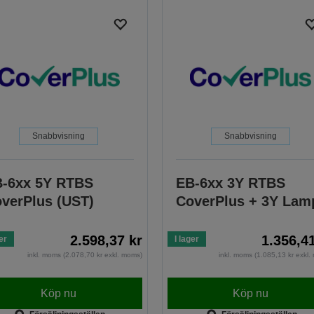
Snabbvisning
Snabbvisning
-6xx 5Y RTBS
EB-6xx 3Y RTBS
verPlus (UST)
CoverPlus + 3Y Lam
2.598,37 kr
1.356,4
er
I lager
inkl. moms (2.078,70 kr exkl. moms)
inkl. moms (1.085,13 kr exkl
Köp nu
Köp nu