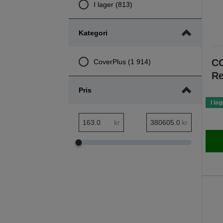
I lager (813)
Kategori
CO
CoverPlus (1 914)
Re
Pris
I lag
pris minsta intervall
pris största intervall
kr
kr
Justera
Justera
pris
pris
minsta
största
intervall
intervall