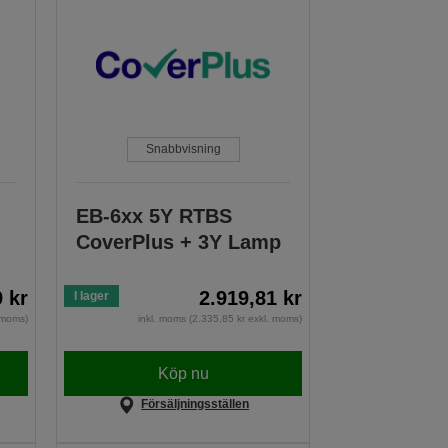
Snabbvisning
EB-6xx 5Y RTBS
CoverPlus + 3Y Lamp
9 kr
2.919,81 kr
I lager
. moms)
inkl. moms (2.335,85 kr exkl. moms)
Köp nu
Försäljningsställen