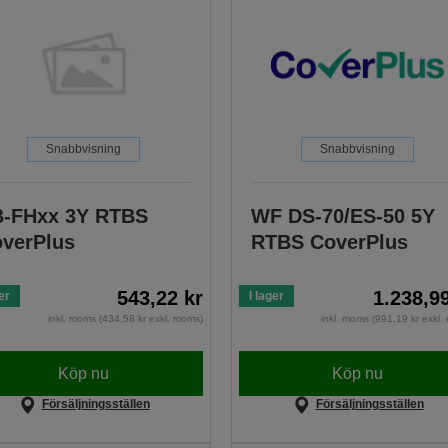
Snabbvisning
Snabbvisning
-FHxx 3Y RTBS
WF DS-70/ES-50 5Y
verPlus
RTBS CoverPlus
543,22 kr
1.238,9
er
I lager
inkl. moms (434,58 kr exkl. moms)
inkl. moms (991,19 kr exkl
Köp nu
Köp nu
Försäljningsställen
Försäljningsställen