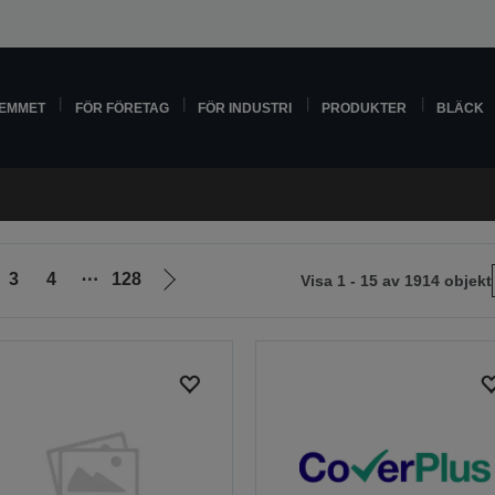
HEMMET
FÖR FÖRETAG
FÖR INDUSTRI
PRODUKTER
BLÄCK
3
4
⋯
128
Visa 1 - 15 av 1914 objekt
Gå
till
nästa
sida