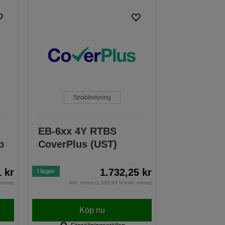
Snabbvisning
EB-6xx 4Y RTBS
p
CoverPlus (UST)
1 kr
1.732,25 kr
I lager
. moms)
inkl. moms (1.385,80 kr exkl. moms)
Köp nu