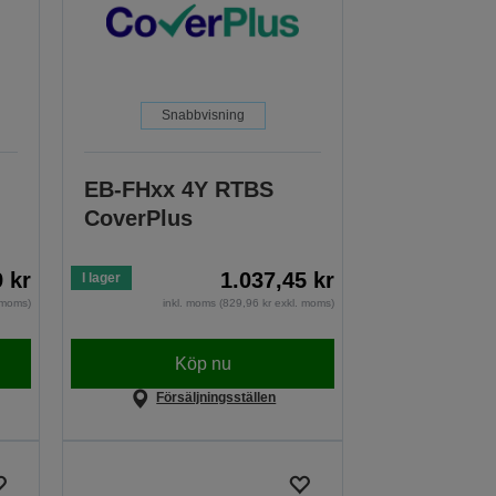
Snabbvisning
EB-FHxx 4Y RTBS
CoverPlus
9 kr
1.037,45 kr
I lager
. moms)
inkl. moms (829,96 kr exkl. moms)
Köp nu
Försäljningsställen