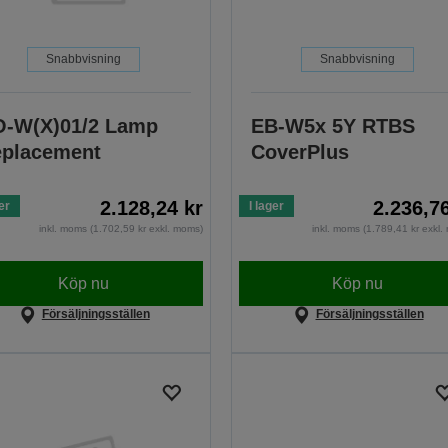
Snabbvisning
Snabbvisning
-W(X)01/2 Lamp
EB-W5x 5Y RTBS
placement
CoverPlus
2.128,24 kr
2.236,7
er
I lager
inkl. moms (1.702,59 kr exkl. moms)
inkl. moms (1.789,41 kr exkl
Köp nu
Köp nu
Försäljningsställen
Försäljningsställen