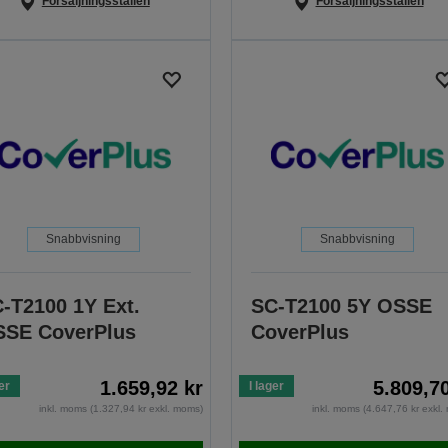
Försäljningsställen
Försäljningsställen
Snabbvisning
Snabbvisning
-T2100 1Y Ext.
SC-T2100 5Y OSSE
SE CoverPlus
CoverPlus
1.659,92 kr
5.809,7
er
I lager
inkl. moms (1.327,94 kr exkl. moms)
inkl. moms (4.647,76 kr exkl