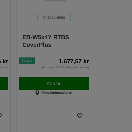
Snabbvisning
EB-W5x4Y RTBS
CoverPlus
6 kr
1.677,57 kr
I lager
. moms)
inkl. moms (1.342,06 kr exkl. moms)
Köp nu
Försäljningsställen