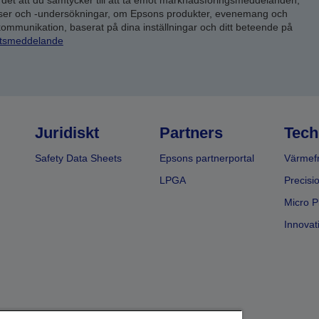
 det att du samtycker till att ta emot marknadsföringsmeddelanden,
yser och -undersökningar, om Epsons produkter, evenemang och
 kommunikation, baserat på dina inställningar och ditt beteende på
etsmeddelande
Juridiskt
Partners
Tech
Safety Data Sheets
Epsons partnerportal
Värmefr
LPGA
Precisi
Micro P
Innovati