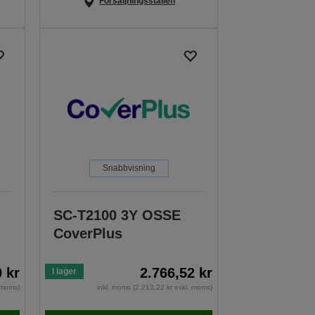
Försäljningsställen
Snabbvisning
SC-T2100 3Y OSSE
CoverPlus
0 kr
2.766,52 kr
I lager
. moms)
inkl. moms (2.213,22 kr exkl. moms)