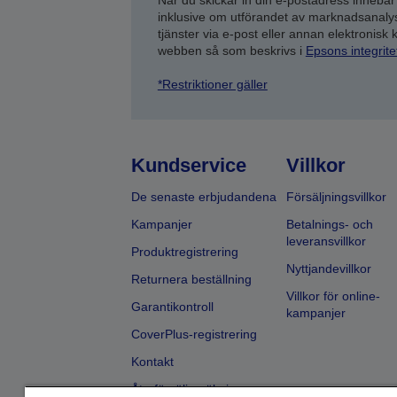
När du skickar in din e-postadress innebär
inklusive om utförandet av marknadsanal
tjänster via e-post eller annan elektronisk
webben så som beskrivs i
Epsons integrit
*Restriktioner gäller
Kundservice
Villkor
De senaste erbjudandena
Försäljningsvillkor
Kampanjer
Betalnings- och
leveransvillkor
Produktregistrering
Nyttjandevillkor
Returnera beställning
Villkor för online-
Garantikontroll
kampanjer
CoverPlus-registrering
Kontakt
Återförsäljarsökning