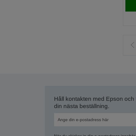
ti
f
s
Håll kontakten med Epson och
din nästa beställning.