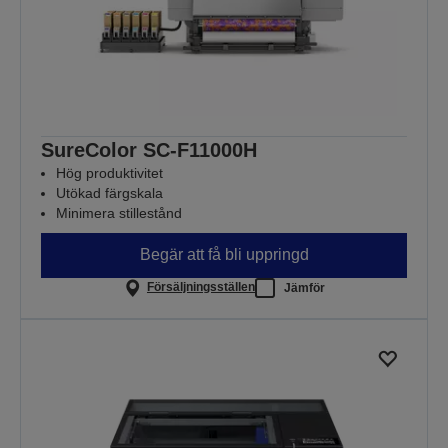
SureColor SC-F11000H
Hög produktivitet
Utökad färgskala
Minimera stillestånd
Begär att få bli uppringd
Försäljningsställen
Jämför