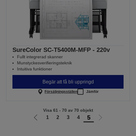
SureColor SC-T5400M-MFP - 220v
Fullt integrerad skanner
Munstyckesverifieringsteknik
Intuitiva funktioner
Begär att få bli uppringd
Försäljningsställen
Jämför
Visa 61 - 70 av 70 objekt
5
1
2
3
4
Gå
Gå
till
till
föregående
nästa