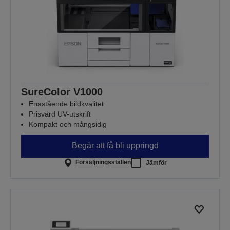
SureColor V1000
Enastående bildkvalitet
Prisvärd UV-utskrift
Kompakt och mångsidig
Begär att få bli uppringd
Försäljningsställen
Jämför