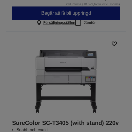
inkl. moms (18.529,62 kr exkl. moms)
Begär att få bli uppringd
Försäljningsställen
Jämför
SureColor SC-T3405 (with stand) 220v
Snabb och exakt