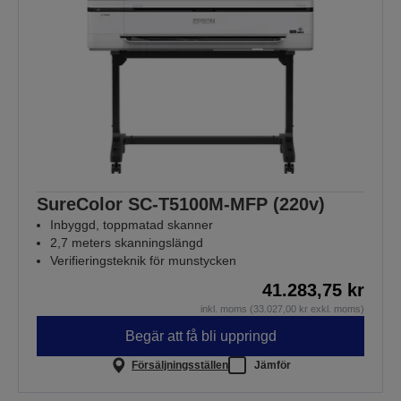
SureColor SC-T5100M-MFP (220v)
Inbyggd, toppmatad skanner
2,7 meters skanningslängd
Verifieringsteknik för munstycken
41.283,75 kr
inkl. moms (33.027,00 kr exkl. moms)
Begär att få bli uppringd
Försäljningsställen
Jämför