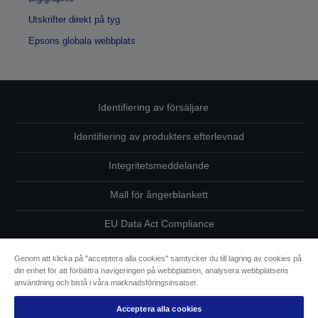
Utskrifter direkt på tyg
Epsons globala webbplats
Identifiering av försäljare
Identifiering av produkters efterlevnad
Integritetsmeddelande
Mall för ångerblankett
EU Data Act Compliance
Kontakta oss angående dina uppgifter
Genom att klicka på "acceptera alla cookies" samtycker du till lagring av cookies på
din enhet för att förbättra navigeringen på webbplatsen, analysera webbplatsens
Information om cookies
användning och bistå i våra marknadsföringsinsatser.
Acceptera alla cookies
Epsons åtagande avseende tillgänglighet