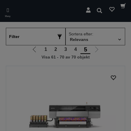
Skip
to
Sök
main
Meny
content
Sortera efter:
Filter
5
1
2
3
4
Gå
Gå
Visa 61 - 70 av 70 objekt
till
till
föregående
nästa
sida
sida