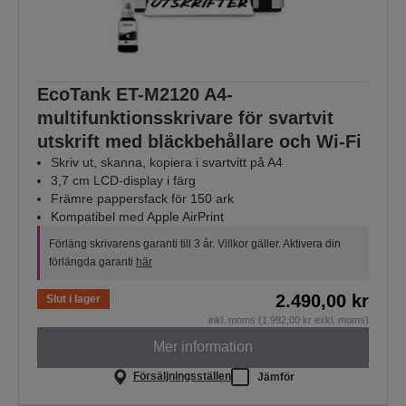
EcoTank ET-M2120 A4-
multifunktionsskrivare för svartvit
utskrift med bläckbehållare och Wi-Fi
Skriv ut, skanna, kopiera i svartvitt på A4
3,7 cm LCD-display i färg
Främre pappersfack för 150 ark
Kompatibel med Apple AirPrint
Förläng skrivarens garanti till 3 år. Villkor gäller. Aktivera din
förlängda garanti
här
2.490,00 kr
Slut i lager
inkl. moms (1.992,00 kr exkl. moms)
Mer information
Försäljningsställen
Jämför