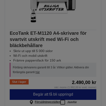
EcoTank ET-M1120 A4-skrivare för
svartvit utskrift med Wi-Fi och
bläckbehållare
Skriv ut upp till 5 000 sidor
Wi-Fi och mobil utskrift
Främre pappersfack för 150 ark
Förläng skrivarens garanti till 3 år. Villkor gäller. Aktivera din
förlängda garanti
här
2.490,00 kr
Slut i lager
inkl. moms (1.992,00 kr exkl. moms)
Begär att få bli uppringd
Försäljningsställen
Jämför