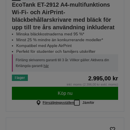
EcoTank ET-2912 A4-multifunktions
Wi‑Fi- och AirPrint-
bläckbehållarskrivare med bläck för
upp till tre års användning inkluderat
Minska bläckkostnaderna med 95 %*
Minst 25 % mindre än konkurrerande modeller*
Kompatibel med Apple AirPrint
Perfekt för studenter och familjers utskrifter
Förläng skrivarens garanti till 3 år. Villkor gäller. Aktivera din
förlängda garanti
här
2.995,00 kr
I lager
inkl. moms (2.396,00 kr exkl. moms)
Köp nu
Försäljningsställen
Jämför