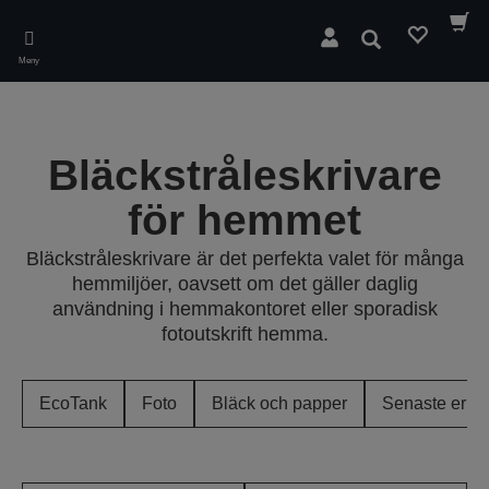
Skip
to
Sök
main
Meny
content
Bläckstråleskrivare
för hemmet
Bläckstråleskrivare är det perfekta valet för många
hemmiljöer, oavsett om det gäller daglig
användning i hemmakontoret eller sporadisk
fotoutskrift hemma.
EcoTank
Foto
Bläck och papper
Senaste erbj