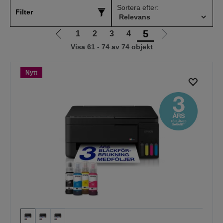
Sortera efter:
Filter
5
1
2
3
4
Gå
Gå
Visa 61 - 74 av 74 objekt
till
till
föregående
nästa
sida
sida
Nytt