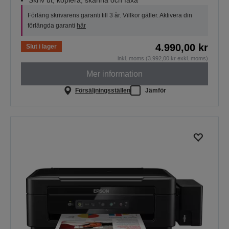
Skriv ut, kopiera, skanna och faxa
Förläng skrivarens garanti till 3 år. Villkor gäller. Aktivera din
förlängda garanti
här
4.990,00 kr
Slut i lager
inkl. moms (3.992,00 kr exkl. moms)
Mer information
Försäljningsställen
Jämför