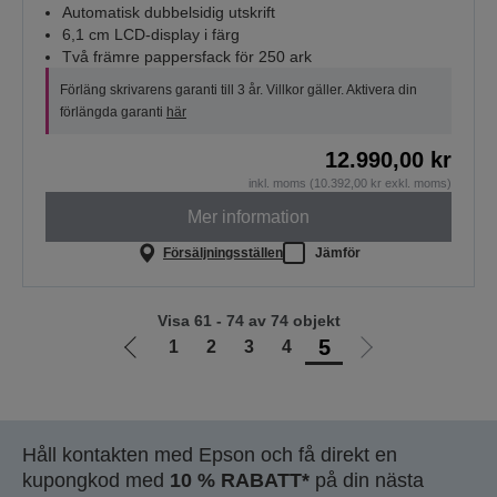
Automatisk dubbelsidig utskrift
6,1 cm LCD-display i färg
Två främre pappersfack för 250 ark
Förläng skrivarens garanti till 3 år. Villkor gäller. Aktivera din
förlängda garanti
här
12.990,00 kr
inkl. moms (10.392,00 kr exkl. moms)
Mer information
Försäljningsställen
Jämför
Visa 61 - 74 av 74 objekt
5
1
2
3
4
Gå
Gå
till
till
föregående
nästa
sida
sida
Håll kontakten med Epson och få direkt en
kupongkod med
10 % RABATT*
på din nästa