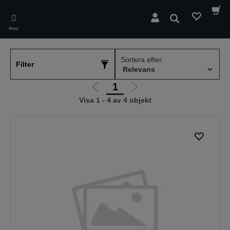
Skip
to
Sök
main
Meny
content
Sortera efter:
Filter
1
Gå
Gå
Visa 1 - 4 av 4 objekt
till
till
föregående
nästa
sida
sida