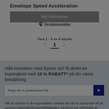
Envelope Speed Acceleration
Mer information
Försäljningsställen
Visa 1 - 4 av 4 objekt
1
Gå
Gå
till
till
föregående
nästa
sida
sida
Håll kontakten med Epson och få direkt en
kupongkod med
10 % RABATT*
på din nästa
beställning.
Skicka
När du skickar in din e-postadress innebär det att du samtycker till att
ta emot marknadsföringsmeddelanden, inklusive om utförandet av