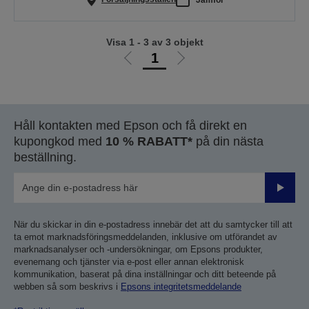
Visa 1 - 3 av 3 objekt
1
Gå
Gå
till
till
föregående
nästa
sida
sida
Håll kontakten med Epson och få direkt en
kupongkod med
10 % RABATT*
på din nästa
beställning.
Skicka
När du skickar in din e-postadress innebär det att du samtycker till att
ta emot marknadsföringsmeddelanden, inklusive om utförandet av
marknadsanalyser och -undersökningar, om Epsons produkter,
evenemang och tjänster via e-post eller annan elektronisk
kommunikation, baserat på dina inställningar och ditt beteende på
webben så som beskrivs i
Epsons integritetsmeddelande