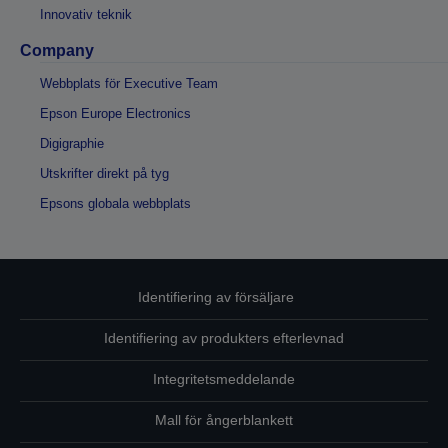
Innovativ teknik
Company
Webbplats för Executive Team
Epson Europe Electronics
Digigraphie
Utskrifter direkt på tyg
Epsons globala webbplats
Identifiering av försäljare
Identifiering av produkters efterlevnad
Integritetsmeddelande
Mall för ångerblankett