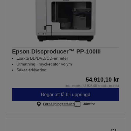
Epson Discproducer™ PP-100III
Exakta BD/DVD/CD-enheter
Utmatning i mycket stor volym
Säker arkivering
54.910,10 kr
inkl. moms (43.928,08 kr exkl. moms)
Begär att få bli uppringd
Försäljningsställen
Jämför