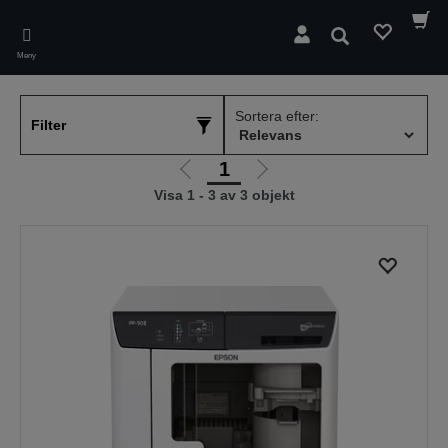
Skip
to
Sök
main
Meny
content
Sortera efter:
Filter
1
Gå
Gå
Visa 1 - 3 av 3 objekt
till
till
föregående
nästa
sida
sida