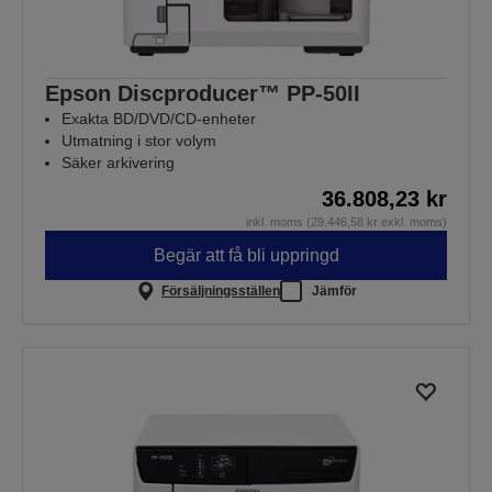
Epson Discproducer™ PP-50II
Exakta BD/DVD/CD-enheter
Utmatning i stor volym
Säker arkivering
36.808,23 kr
inkl. moms (29.446,58 kr exkl. moms)
Begär att få bli uppringd
Försäljningsställen
Jämför