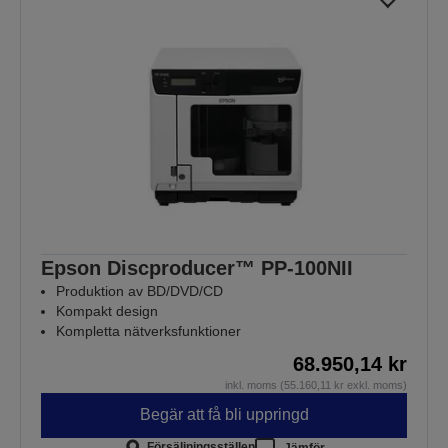
Epson Discproducer™ PP-100NII
Produktion av BD/DVD/CD
Kompakt design
Kompletta nätverksfunktioner
68.950,14 kr
inkl. moms (55.160,11 kr exkl. moms)
Begär att få bli uppringd
Försäljningsställen
Jämför