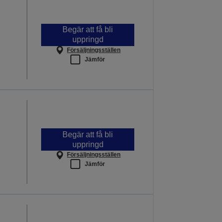
Begär att få bli
uppringd
Försäljningsställen
Jämför
Begär att få bli
uppringd
Försäljningsställen
Jämför