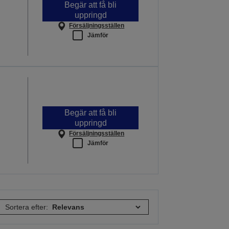
Begär att få bli
uppringd
Försäljningsställen
Jämför
Begär att få bli
uppringd
Försäljningsställen
Jämför
Sortera efter: