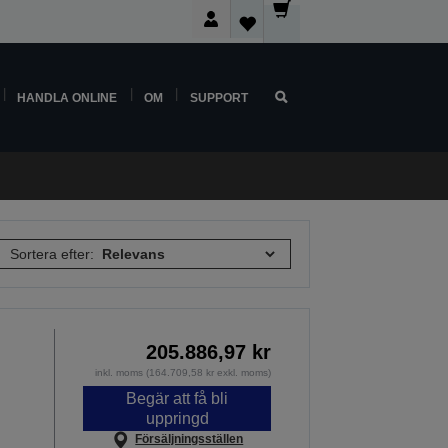
HANDLA ONLINE
OM
SUPPORT
Sortera efter:
205.886,97 kr
inkl. moms (164.709,58 kr exkl. moms)
Begär att få bli
uppringd
Försäljningsställen