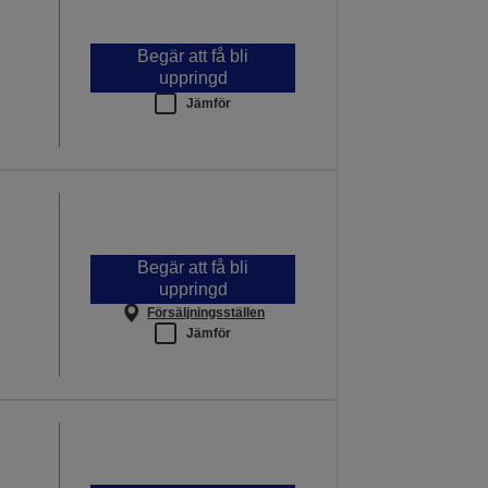
Begär att få bli
uppringd
Jämför
Begär att få bli
uppringd
Försäljningsställen
Jämför