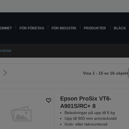
HEMMET
FÖR FÖRETAG
FÖR INDUSTRI
PRODUKTER
BLÄCK
 robotar
Visa 1 - 15 av 16 objekt
Gå
till
nästa
sida
Epson ProSix VT6-
A901S/RC+ 8
Belastningar på upp till 6 kg
Upp till 900 mm armräckvidd
Golv- eller takmonterad