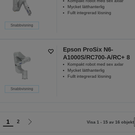
Kompakt robot med sex axlar
Mycket lätthanterlig
Fullt integrerad lösning
Snabbvisning
Epson ProSix N6-
A1000S/RC700-A/RC+ 8
Kompakt robot med sex axlar
Mycket lätthanterlig
Fullt integrerad lösning
Snabbvisning
1
2
Visa 1 - 15 av 16 objekt
Gå
Gå
ll
till