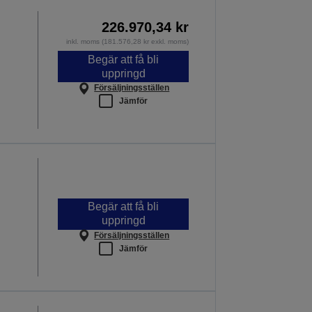
226.970,34 kr
inkl. moms (181.576,28 kr exkl. moms)
Begär att få bli
uppringd
Försäljningsställen
Jämför
Begär att få bli
uppringd
Försäljningsställen
Jämför