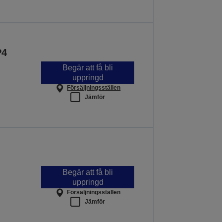
P4
Begär att få bli
uppringd
Försäljningsställen
Jämför
Begär att få bli
uppringd
Försäljningsställen
Jämför