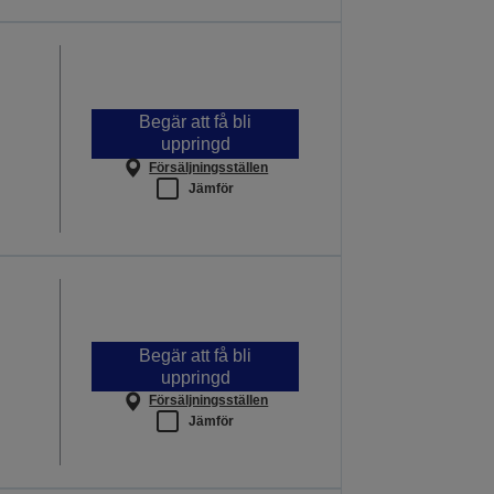
Begär att få bli
uppringd
Försäljningsställen
Jämför
Begär att få bli
uppringd
Försäljningsställen
Jämför