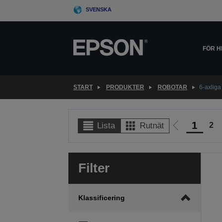
Skip
SVENSKA
to
main
content
FÖR 
START
PRODUKTER
ROBOTAR
6-axliga
1
2
Lista
Rutnät
Gå
till
föregående
Filter
sida
Klassificering