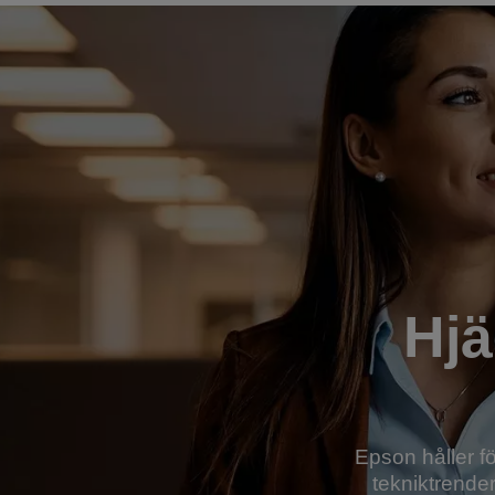
Hjä
Epson håller f
tekniktrender