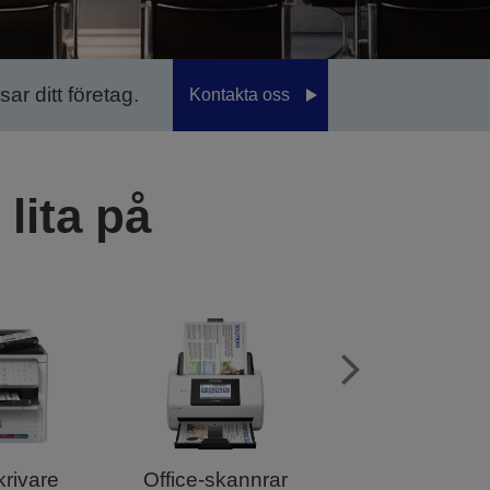
ar ditt företag.
Kontakta oss
lita på
krivare
Office-skannrar
Dokumentka