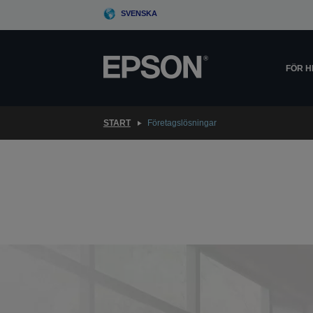
Skip
SVENSKA
to
main
content
FÖR 
START
Företagslösningar