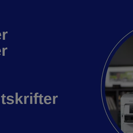
er
er
tskrifter