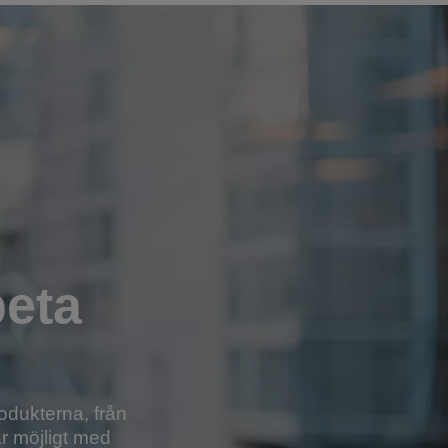
beta
odukterna, från
är möjligt med