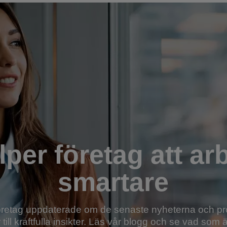
lper företag att ar
smartare
öretag uppdaterade om de senaste nyheterna och pr
 till kraftfulla insikter. Läs vår blogg och se vad som 