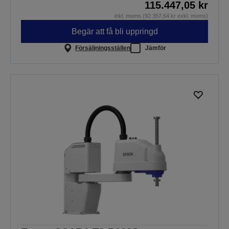
115.447,05 kr
inkl. moms (92.357,64 kr exkl. moms)
Begär att få bli uppringd
Försäljningsställen
Jämför