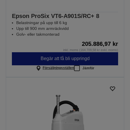
Epson ProSix VT6-A901S/RC+ 8
Belastningar på upp till 6 kg
Upp till 900 mm armräckvidd
Golv- eller takmonterad
205.886,97 kr
inkl. moms (164.709,58 kr exkl. moms)
Begär att få bli uppringd
Försäljningsställen
Jämför