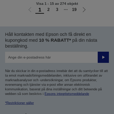
Visa 1 - 15 av 274 objekt
1
2
3
⋯
19
Gå
Gå
till
till
föregående
nästa
sida
sida
Håll kontakten med Epson och få direkt en
kupongkod med
10 % RABATT*
på din nästa
beställning.
Skicka
När du skickar in din e-postadress innebär det att du samtycker till att
ta emot marknadsföringsmeddelanden, inklusive om utförandet av
marknadsanalyser och -undersökningar, om Epsons produkter,
evenemang och tjänster via e-post eller annan elektronisk
kommunikation, baserat på dina inställningar och ditt beteende på
webben så som beskrivs i
Epsons integritetsmeddelande
*Restriktioner gäller