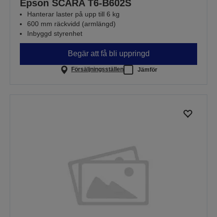
Epson SCARA T6-B602S
Hanterar laster på upp till 6 kg
600 mm räckvidd (armlängd)
Inbyggd styrenhet
Begär att få bli uppringd
Försäljningsställen
Jämför