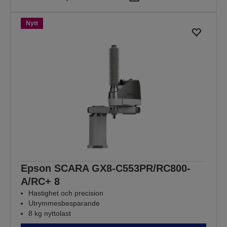
Nytt
Epson SCARA GX8-C553PR/RC800-
A/RC+ 8
Hastighet och precision
Utrymmesbesparande
8 kg nyttolast