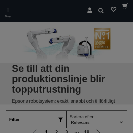
Skip
to
Sök
main
Meny
content
Se till att din
produktionslinje blir
topputrustning
Epsons robotsystem: exakt, snabbt och tillförlitligt
Sortera efter:
Filter
1
2
3
⋯
19