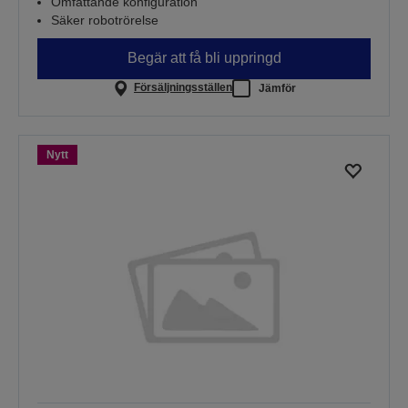
Omfattande konfiguration
Säker robotrörelse
Begär att få bli uppringd
Försäljningsställen
Jämför
Nytt