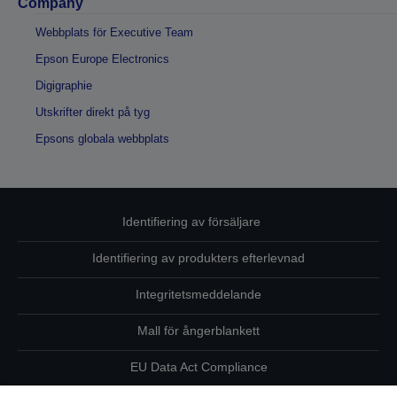
Company
Webbplats för Executive Team
Epson Europe Electronics
Digigraphie
Utskrifter direkt på tyg
Epsons globala webbplats
Identifiering av försäljare
Identifiering av produkters efterlevnad
Integritetsmeddelande
Mall för ångerblankett
EU Data Act Compliance