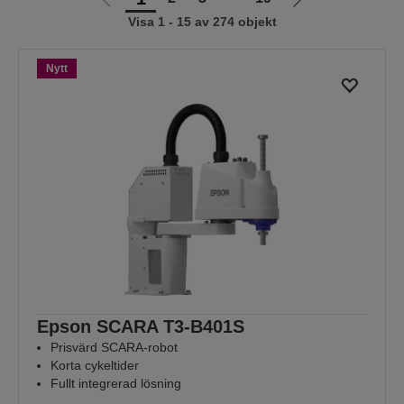
Gå
Gå
Visa 1 - 15 av 274 objekt
till
till
föregående
nästa
sida
sida
Nytt
Epson SCARA T3-B401S
Prisvärd SCARA-robot
Korta cykeltider
Fullt integrerad lösning