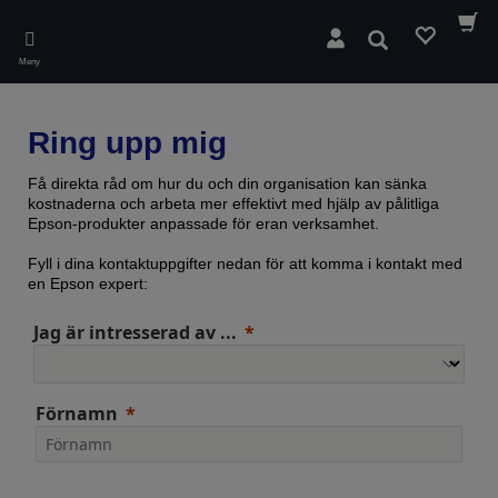
Skip
to
Sök
main
Meny
content
Ring upp mig
Få direkta råd om hur du och din organisation kan sänka
kostnaderna och arbeta mer effektivt med hjälp av pålitliga
Epson-produkter anpassade för eran verksamhet.
Fyll i dina kontaktuppgifter nedan för att komma i kontakt med
en Epson expert:
Jag är intresserad av ...
Förnamn