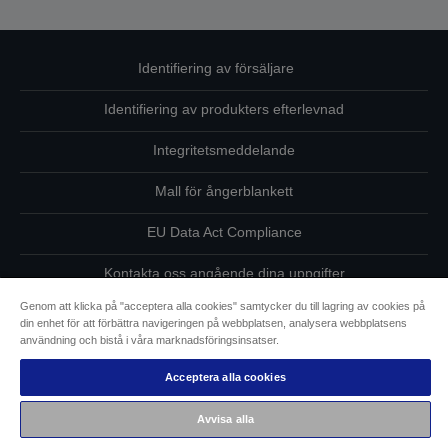
Identifiering av försäljare
Identifiering av produkters efterlevnad
Integritetsmeddelande
Mall för ångerblankett
EU Data Act Compliance
Kontakta oss angående dina uppgifter
Genom att klicka på "acceptera alla cookies" samtycker du till lagring av cookies på
Information om cookies
din enhet för att förbättra navigeringen på webbplatsen, analysera webbplatsens
användning och bistå i våra marknadsföringsinsatser.
Epsons åtagande avseende tillgänglighet
Acceptera alla cookies
Copyright © 2026 Seiko Epson
Avvisa alla