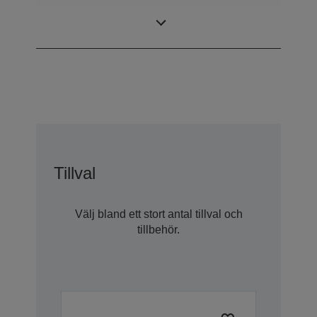
ProSix (6 axis
Monteringstyp
robot)
Tillval
Välj bland ett stort antal tillval och
tillbehör.