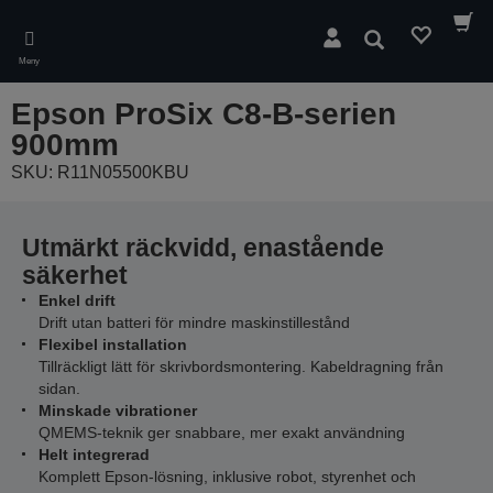
Skip
to
Sök
main
Meny
content
Epson ProSix C8-B-serien
900mm
SKU: R11N05500KBU
Utmärkt räckvidd, enastående
säkerhet
Enkel drift
Drift utan batteri för mindre maskinstillestånd
Flexibel installation
Tillräckligt lätt för skrivbordsmontering. Kabeldragning från
sidan.
Minskade vibrationer
QMEMS-teknik ger snabbare, mer exakt användning
Helt integrerad
Komplett Epson-lösning, inklusive robot, styrenhet och