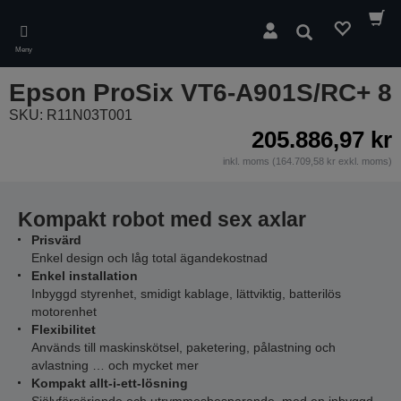
Skip
to
Sök
main
Meny
content
Epson ProSix VT6-A901S/RC+ 8
SKU: R11N03T001
205.886,97 kr
inkl. moms (164.709,58 kr exkl. moms)
Kompakt robot med sex axlar
Prisvärd
Enkel design och låg total ägandekostnad
Enkel installation
Inbyggd styrenhet, smidigt kablage, lättviktig, batterilös
motorenhet
Flexibilitet
Används till maskinskötsel, paketering, pålastning och
avlastning … och mycket mer
Kompakt allt-i-ett-lösning