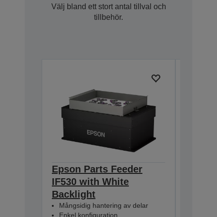
Välj bland ett stort antal tillval och
tillbehör.
Epson Parts Feeder
Epson 
IF530 with White
IF380 
Backlight
Backli
Mångsidig hantering av delar
Mångsid
Enkel konfiguration
Enkel k