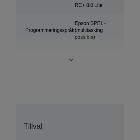
RC+ 8.0 Lite
Epson SPEL+
Programmeringsspråk
(multitasking
possible)
ProSix (6 axis
Monteringstyp
robot)
Tillval