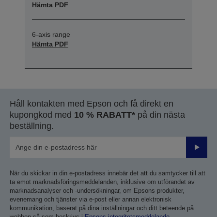
Hämta PDF
6-axis range
Hämta PDF
Håll kontakten med Epson och få direkt en
kupongkod med
10 % RABATT*
på din nästa
beställning.
Skicka
När du skickar in din e-postadress innebär det att du samtycker till att
ta emot marknadsföringsmeddelanden, inklusive om utförandet av
marknadsanalyser och -undersökningar, om Epsons produkter,
evenemang och tjänster via e-post eller annan elektronisk
kommunikation, baserat på dina inställningar och ditt beteende på
webben så som beskrivs i
Epsons integritetsmeddelande