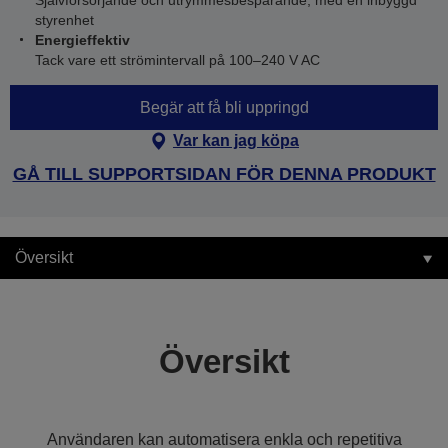
Självförsörjande och utrymmesbesparande, med en inbyggd
styrenhet
Energieffektiv
Tack vare ett strömintervall på 100–240 V AC
Begär att få bli uppringd
Var kan jag köpa
GÅ TILL SUPPORTSIDAN FÖR DENNA PRODUKT
Översikt
Översikt
Användaren kan automatisera enkla och repetitiva