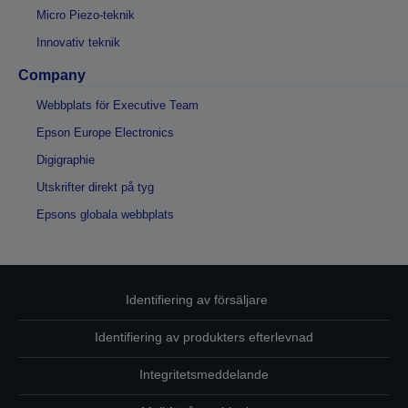
Micro Piezo-teknik
Innovativ teknik
Company
Webbplats för Executive Team
Epson Europe Electronics
Digigraphie
Utskrifter direkt på tyg
Epsons globala webbplats
Identifiering av försäljare
Identifiering av produkters efterlevnad
Integritetsmeddelande