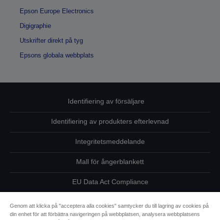
Epson Europe Electronics
Digigraphie
Utskrifter direkt på tyg
Epsons globala webbplats
Identifiering av försäljare
Identifiering av produkters efterlevnad
Integritetsmeddelande
Mall för ångerblankett
EU Data Act Compliance
Kontakta oss angående dina uppgifter
Genom att klicka på "acceptera alla cookies" samtycker du till lagring av cookies på
din enhet för att förbättra navigeringen på webbplatsen, analysera webbplatsens