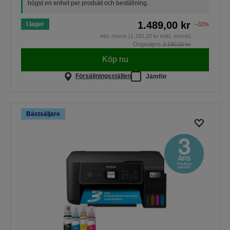
högst en enhet per produkt och beställning.
1.489,00 kr
I lager
−32%
inkl. moms (1.191,20 kr exkl. moms)
Originalpris
2.190,00 kr
Köp nu
Försäljningsställen
Jämför
Bästsäljare