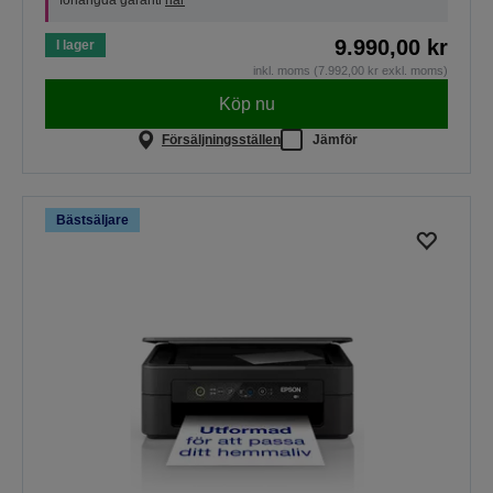
förlängda garanti
här
9.990,00 kr
I lager
inkl. moms (7.992,00 kr exkl. moms)
Köp nu
Försäljningsställen
Jämför
Bästsäljare