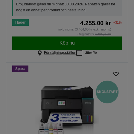
Erbjudandet gäller till midnatt 30.08.2026. Rabatten gäller för
högst en enhet per produkt och beställning.
4.255,00 kr
I lager
−31%
inkl. moms (3.404,00 kr exkl. moms)
Originalpris
6.195,00 kr
Köp nu
Försäljningsställen
Jämför
Spara