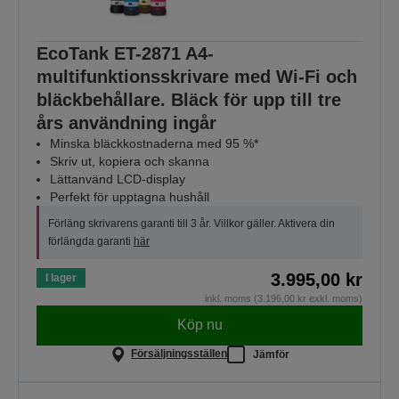
EcoTank ET-2871 A4-
multifunktionsskrivare med Wi-Fi och
bläckbehållare. Bläck för upp till tre
års användning ingår
Minska bläckkostnaderna med 95 %*
Skriv ut, kopiera och skanna
Lättanvänd LCD-display
Perfekt för upptagna hushåll
Förläng skrivarens garanti till 3 år. Villkor gäller. Aktivera din
förlängda garanti
här
3.995,00 kr
I lager
inkl. moms (3.196,00 kr exkl. moms)
Köp nu
Försäljningsställen
Jämför