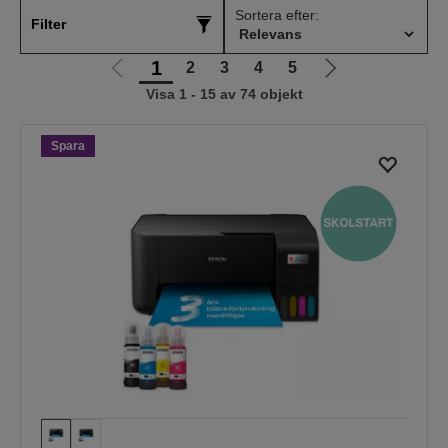
Sortera efter:
Filter
1
2
3
4
5
Gå
Gå
Visa 1 - 15 av 74 objekt
till
till
föregående
nästa
sida
sida
Spara