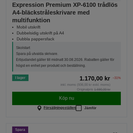
Expression Premium XP-6100 trådlös
A4-bläckstråleskrivare med
multifunktion
Mobil utskrift
Dubbelsidig utskrift på A4
Dubbla pappersfack
Skolstart
Spara på utvalda skrivare.
Erbjudandet gäller till midnatt 30.08.2026. Rabatten gäller för
högst en enhet per produkt och beställning.
1.170,00 kr
I lager
−31%
inkl. moms (936,00 kr exkl. moms)
Originalpris
1.690,00 kr
Köp nu
Försäljningsställen
Jämför
Spara