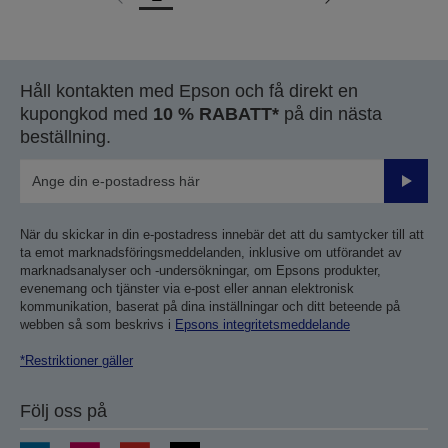
Gå
Gå
till
till
föregående
nästa
sida
sida
Håll kontakten med Epson och få direkt en
kupongkod med
10 % RABATT*
på din nästa
beställning.
Skicka
När du skickar in din e-postadress innebär det att du samtycker till att
ta emot marknadsföringsmeddelanden, inklusive om utförandet av
marknadsanalyser och -undersökningar, om Epsons produkter,
evenemang och tjänster via e-post eller annan elektronisk
kommunikation, baserat på dina inställningar och ditt beteende på
webben så som beskrivs i
Epsons integritetsmeddelande
*Restriktioner gäller
Följ oss på