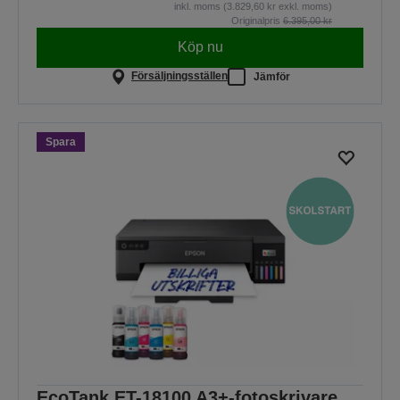
inkl. moms (3.829,60 kr exkl. moms)
Originalpris
6.395,00 kr
Köp nu
Försäljningsställen
Jämför
Spara
EcoTank ET-18100 A3+-fotoskrivare