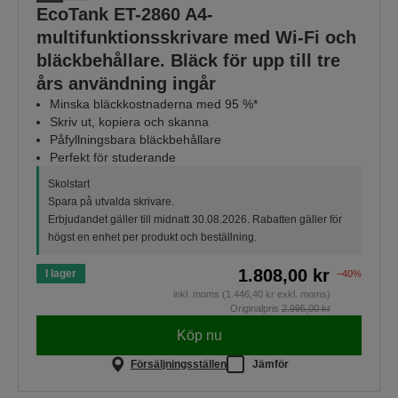
EcoTank ET-2860 A4-
multifunktionsskrivare med Wi-Fi och
bläckbehållare. Bläck för upp till tre
års användning ingår
Minska bläckkostnaderna med 95 %*
Skriv ut, kopiera och skanna
Påfyllningsbara bläckbehållare
Perfekt för studerande
Skolstart
Spara på utvalda skrivare.
Erbjudandet gäller till midnatt 30.08.2026. Rabatten gäller för
högst en enhet per produkt och beställning.
1.808,00 kr
I lager
−40%
inkl. moms (1.446,40 kr exkl. moms)
Originalpris
2.995,00 kr
Köp nu
Försäljningsställen
Jämför