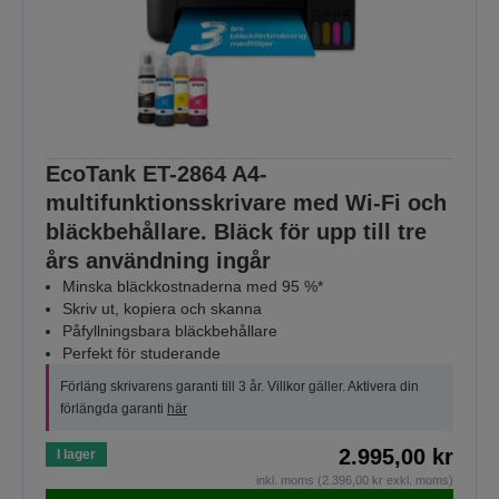
EcoTank ET-2864 A4-
multifunktionsskrivare med Wi-Fi och
bläckbehållare. Bläck för upp till tre
års användning ingår
Minska bläckkostnaderna med 95 %*
Skriv ut, kopiera och skanna
Påfyllningsbara bläckbehållare
Perfekt för studerande
Förläng skrivarens garanti till 3 år. Villkor gäller. Aktivera din
förlängda garanti
här
2.995,00 kr
I lager
inkl. moms (2.396,00 kr exkl. moms)