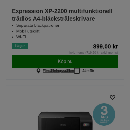
Expression XP-2200 multifunktionell
trådlös A4-bläckstråleskrivare
Separata bläckpatroner
Mobil utskrift
Wi-Fi
899,00 kr
I lager
inkl. moms (719,20 kr exkl. moms)
Köp nu
Försäljningsställen
Jämför