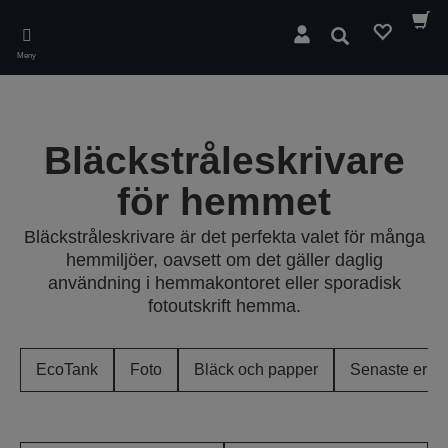
Skip
to
Sök
main
Meny
content
Bläckstråleskrivare
för hemmet
Bläckstråleskrivare är det perfekta valet för många
hemmiljöer, oavsett om det gäller daglig
användning i hemmakontoret eller sporadisk
fotoutskrift hemma.
EcoTank
Foto
Bläck och papper
Senaste erbj