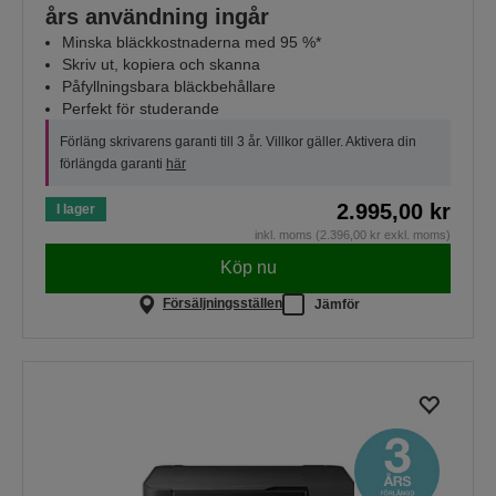
års användning ingår
Minska bläckkostnaderna med 95 %*
Skriv ut, kopiera och skanna
Påfyllningsbara bläckbehållare
Perfekt för studerande
Förläng skrivarens garanti till 3 år. Villkor gäller. Aktivera din
förlängda garanti
här
2.995,00 kr
I lager
inkl. moms (2.396,00 kr exkl. moms)
Köp nu
Försäljningsställen
Jämför