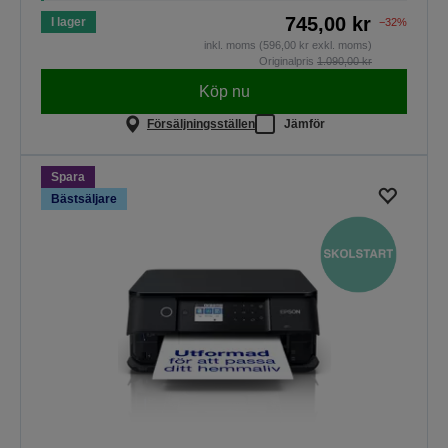
745,00 kr
I lager
−32%
inkl. moms (596,00 kr exkl. moms)
Originalpris
1.090,00 kr
Köp nu
Försäljningsställen
Jämför
Spara
Bästsäljare