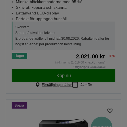
Minska bläckkostnaderna med 95 %*
Skriv ut, kopiera och skanna
Lättanvänd LCD-display
Perfekt för upptagna hushåll
Skolstart
Spara på utvalda skrivare.
Erbjudandet gäller till midnatt 30.08.2026. Rabatten gäller för
högst en enhet per produkt och beställning.
2.021,00 kr
I lager
−49%
inkl. moms (1.616,80 kr exkl. moms)
Originalpris
3.995,00 kr
Köp nu
Försäljningsställen
Jämför
Spara