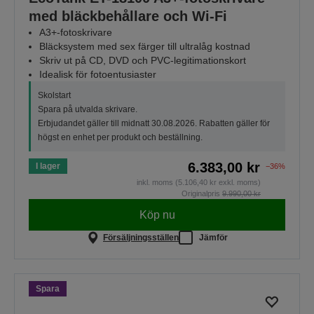
med bläckbehållare och Wi-Fi
A3+-fotoskrivare
Bläcksystem med sex färger till ultralåg kostnad
Skriv ut på CD, DVD och PVC-legitimationskort
Idealisk för fotoentusiaster
Skolstart
Spara på utvalda skrivare.
Erbjudandet gäller till midnatt 30.08.2026. Rabatten gäller för
högst en enhet per produkt och beställning.
6.383,00 kr
I lager
−36%
inkl. moms (5.106,40 kr exkl. moms)
Originalpris
9.990,00 kr
Köp nu
Försäljningsställen
Jämför
Spara