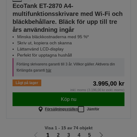
EcoTank ET-2870 A4-
multifunktionsskrivare med Wi-Fi och
bläckbehållare. Bläck för upp till tre
års användning ingår
Minska bläckkostnaderna med 95 %*
Skriv ut, kopiera och skanna
Lättanvänd LCD-display
Perfekt för upptagna hushåll
Förläng skrivarens garanti till 3 år. Villkor gäller. Aktivera din
förlängda garanti
här
3.995,00 kr
Lågt på lager
inkl. moms (3.196,00 kr exkl. moms)
Köp nu
Försäljningsställen
Jämför
Visa 1 - 15 av 74 objekt
1
2
3
4
5