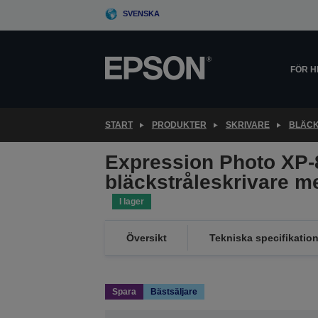
Skip
SVENSKA
to
main
content
FÖR 
START
PRODUKTER
SKRIVARE
BLÄCK
Expression Photo XP-8
bläckstråleskrivare m
I lager
Översikt
Tekniska specifikation
Spara
Bästsäljare