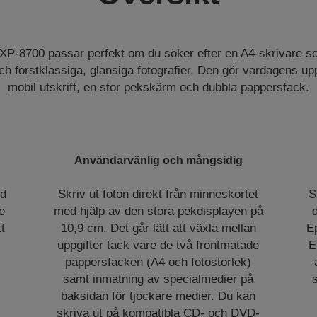
XP-8700 passar perfekt om du söker efter en A4-skrivare s
ch förstklassiga, glansiga fotografier. Den gör vardagens u
mobil utskrift, en stor pekskärm och dubbla pappersfack.
Användarvänlig och mångsidig
ed
Skriv ut foton direkt från minneskortet
S
e
med hjälp av den stora pekdisplayen på
d
t
10,9 cm. Det går lätt att växla mellan
E
uppgifter tack vare de två frontmatade
E
pappersfacken (A4 och fotostorlek)
samt inmatning av specialmedier på
s
baksidan för tjockare medier. Du kan
skriva ut på kompatibla CD- och DVD-