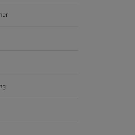
ner
ing