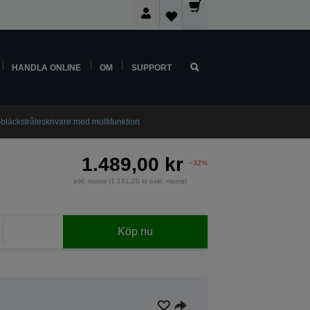
HANDLA ONLINE
OM
SUPPORT
bläckstråleskrivare med multifunktion
1.489,00 kr
−32%
inkl. moms (1.191,20 kr exkl. moms)
Köp nu