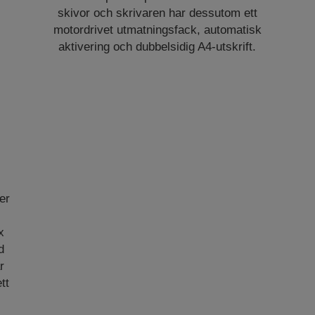
skivor och skrivaren har dessutom ett
motordrivet utmatningsfack, automatisk
aktivering och dubbelsidig A4-utskrift.
er
x
d
r
tt