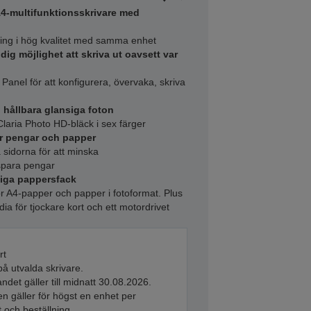
-multifunktionsskrivare med
nning i hög kvalitet med samma enhet
dig möjlighet att skriva ut oavsett var
nel för att konfigurera, övervaka, skriva
hållbara glansiga foton
aria Photo HD-bläck i sex färger
ar pengar och papper
 sidorna för att minska
spara pengar
iga pappersfack
 A4-papper och papper i fotoformat. Plus
a för tjockare kort och ett motordrivet
rt
å utvalda skrivare.
ndet gäller till midnatt 30.08.2026.
n gäller för högst en enhet per
 och beställning.