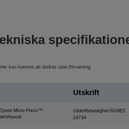
ekniska specifikation
ioner kan komma att ändras utan förvarning
Utskrift
Epson Micro Piezo™-
Utskriftshastighet ISO/IEC
skrivhuvud
24734