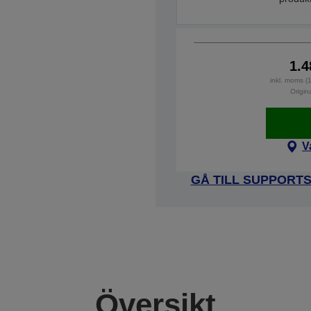
1.4
inkl. moms (
Origin
V
GÅ TILL SUPPORT
Översikt