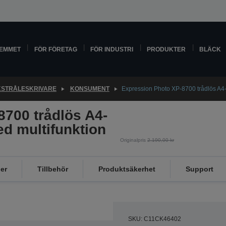
HEMMET
FÖR FÖRETAG
FÖR INDUSTRI
PRODUKTER
BLÄCK
STRÅLESKRIVARE
KONSUMENT
Expression Photo XP-8700 trådlös A4-
700 trådlös A4-
ed multifunktion
Originalpris
2.190,00 kr
er
Tillbehör
Produktsäkerhet
Support
SKU: C11CK46402