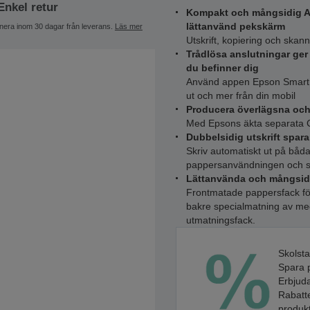
Enkel retur
Kompakt och mångsidig A4
lättanvänd pekskärm
nera inom 30 dagar från leverans.
Läs mer
Utskrift, kopiering och ska
Trådlösa anslutningar ger 
du befinner dig
Använd appen Epson Smart Pa
ut och mer från din mobil
Producera överlägsna och 
Med Epsons äkta separata Cl
Dubbelsidig utskrift spar
Skriv automatiskt ut på båda
pappersanvändningen och 
Lättanvända och mångsid
Frontmatade pappersfack för
bakre specialmatning av medi
utmatningsfack.
Skolsta
Spara p
Erbjuda
Rabatte
produkt