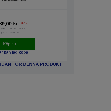
89,00 kr
−32%
1.191,20 kr exkl. moms)
alpris
2.190,00 kr
Köp nu
ar kan jag köpa
SIDAN FÖR DENNA PRODUKT