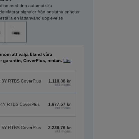
ration med den automatiska
etekterar signaler från anslutna enheter
kerställa en lättanvänd upplevelse
nom att välja bland våra
ör garantin, CoverPlus, nedan.
Läs
 3Y RTBS CoverPlus
1.118,38 kr
inkl. moms
4Y RTBS CoverPlus
1.677,57 kr
inkl. moms
 5Y RTBS CoverPlus
2.236,76 kr
inkl. moms