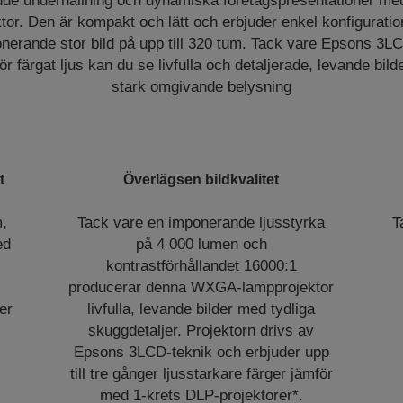
de underhållning och dynamiska företagspresentationer me
r. Den är kompakt och lätt och erbjuder enkel konfiguratio
onerande stor bild på upp till 320 tum. Tack vare Epsons 3L
ör färgat ljus kan du se livfulla och detaljerade, levande bil
stark omgivande belysning
t
Överlägsen bildkvalitet
m,
Tack vare en imponerande ljusstyrka
T
ed
på 4 000 lumen och
kontrastförhållandet 16000:1
producerar denna WXGA-lampprojektor
er
livfulla, levande bilder med tydliga
skuggdetaljer. Projektorn drivs av
Epsons 3LCD-teknik och erbjuder upp
till tre gånger ljusstarkare färger jämför
med 1-krets DLP-projektorer*.