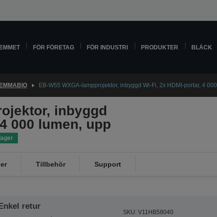
HEMMET
FÖR FÖRETAG
FÖR INDUSTRI
PRODUKTER
BLÄCK
EMMABIO
EB-W55 WXGA-lampprojektor, inbyggd Wi-Fi, 2x HDMI-portar, 4 000 lu
jektor, inbyggd
 4 000 lumen, upp
 lager
er
Tillbehör
Support
Enkel retur
SKU: V11HB58040