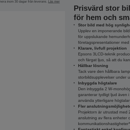
nera inom 30 dagar från leverans.
Läs mer
Prisvärd stor b
för hem och sm
Stor bild med hög synligh
Upplev en imponerande bild p
för uppslukande hemunderhå
företagspresentationer med s
Klarare, livfull projektion
Epsons 3LCD-teknik producera
och färgat ljus, så att du ka
Hållbar lösning
Tack vare den hållbara lamp
storbildsupplevelser under up
Inbyggda högtalare
Den inbyggda 2 W-monohögtal
garanterar tydligt ljud även 
använda ytterligare högtala
Fler anslutningsmöjlighet
Projektorn är utrustad med 
anslutning av flera enheter o
kommunikationshastigheter*
Fantastiskt enkel konfigu