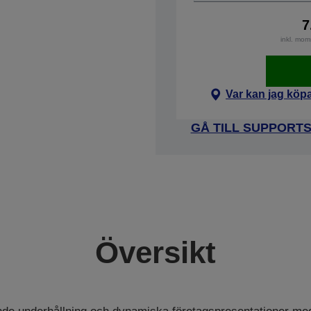
7
inkl. mom
Var kan jag köp
GÅ TILL SUPPORT
Översikt