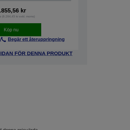
.855,56 kr
s (6.284,45 kr exkl. moms)
Köp nu
a
Begär ett återuppringning
SIDAN FÖR DENNA PRODUKT