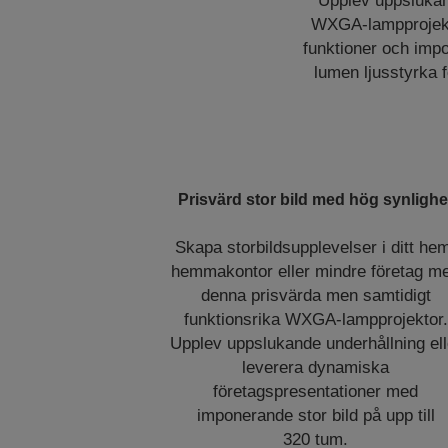
Upplev uppslukan
WXGA-lampprojekto
funktioner och imp
lumen ljusstyrka f
Prisvärd stor bild med hög synlighe
Skapa storbildsupplevelser i ditt he
hemmakontor eller mindre företag m
denna prisvärda men samtidigt
funktionsrika WXGA-lampprojektor.
Upplev uppslukande underhållning ell
leverera dynamiska
företagspresentationer med
imponerande stor bild på upp till
320 tum.