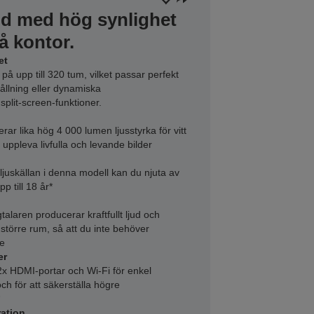
ild med hög synlighet
å kontor.
et
å upp till 320 tum, vilket passar perfekt
llning eller dynamiska
plit-screen-funktioner.
r lika hög 4 000 lumen ljusstyrka för vitt
n uppleva livfulla och levande bilder
ljuskällan i denna modell kan du njuta av
p till 18 år*
aren producerar kraftfullt ljud och
i större rum, så att du inte behöver
re
er
2x HDMI-portar och Wi-Fi för enkel
ch för att säkerställa högre
ration