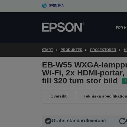
Skip
SVENSKA
to
main
content
FÖR 
START
PRODUKTER
PROJEKTORER
H
EB-W55 WXGA-lamppro
Wi-Fi, 2x HDMI-portar,
till 320 tum stor bild
I
Översikt
Tekniska specifikation
Gratis standardleverans