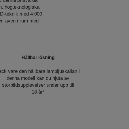
d denna prisvärda
n, högteknologiska
CD-teknik med 4 000
der, även i rum med
Hållbar lösning
ack vare den hållbara lampljuskällan i
denna modell kan du njuta av
storbildsupplevelser under upp till
18 år*