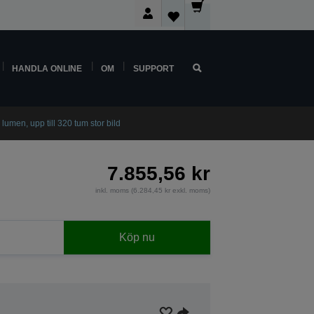
HANDLA ONLINE
OM
SUPPORT
men, upp till 320 tum stor bild
7.855,56 kr
inkl. moms (6.284,45 kr exkl. moms)
Köp nu