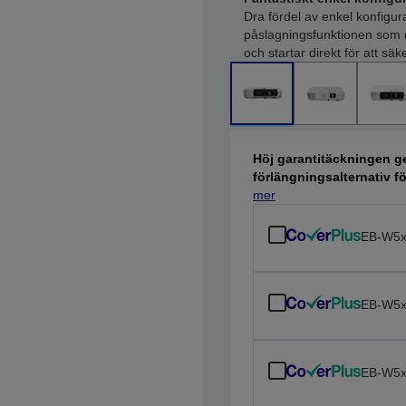
Dra fördel av enkel konfigu
påslagningsfunktionen som d
och startar direkt för att sä
Höj garantitäckningen ge
förlängningsalternativ f
mer
EB-W5x
EB-W5x
EB-W5x