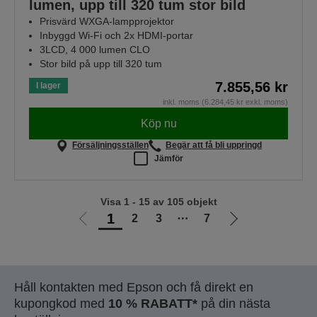
lumen, upp till 320 tum stor bild
Prisvärd WXGA-lampprojektor
Inbyggd Wi-Fi och 2x HDMI-portar
3LCD, 4 000 lumen CLO
Stor bild på upp till 320 tum
7.855,56 kr
I lager
inkl. moms (6.284,45 kr exkl. moms)
Köp nu
Försäljningsställen
Begär att få bli uppringd
Jämför
Visa 1 - 15 av 105 objekt
1
2
3
⋯
7
Gå
Gå
till
till
föregående
nästa
sida
sida
Håll kontakten med Epson och få direkt en
kupongkod med
10 % RABATT*
på din nästa