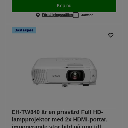
Köp nu
Försäljningsställen
Jämför
Bästsäljare
EH-TW840 är en prisvärd Full HD-
lampprojektor med 2x HDMI-portar,
imponerande stor bild på upp till