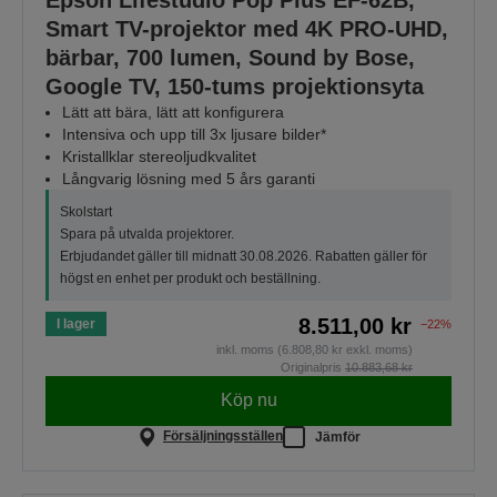
Smart TV-projektor med 4K PRO-UHD,
bärbar, 700 lumen, Sound by Bose,
Google TV, 150-tums projektionsyta
Lätt att bära, lätt att konfigurera
Intensiva och upp till 3x ljusare bilder*
Kristallklar stereoljudkvalitet
Långvarig lösning med 5 års garanti
Skolstart
Spara på utvalda projektorer.
Erbjudandet gäller till midnatt 30.08.2026. Rabatten gäller för
högst en enhet per produkt och beställning.
8.511,00 kr
I lager
−22%
inkl. moms (6.808,80 kr exkl. moms)
Originalpris
10.883,68 kr
Köp nu
Försäljningsställen
Jämför