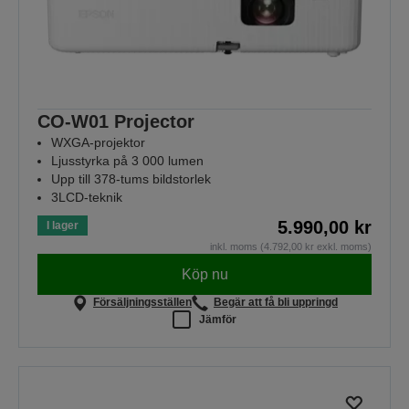
CO-W01 Projector
WXGA-projektor
Ljusstyrka på 3 000 lumen
Upp till 378-tums bildstorlek
3LCD-teknik
5.990,00 kr
I lager
inkl. moms (4.792,00 kr exkl. moms)
Köp nu
Försäljningsställen
Begär att få bli uppringd
Jämför