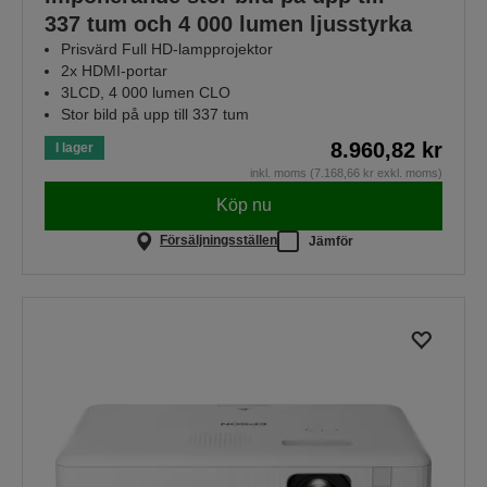
337 tum och 4 000 lumen ljusstyrka
Prisvärd Full HD-lampprojektor
2x HDMI-portar
3LCD, 4 000 lumen CLO
Stor bild på upp till 337 tum
8.960,82 kr
I lager
inkl. moms (7.168,66 kr exkl. moms)
Köp nu
Försäljningsställen
Jämför