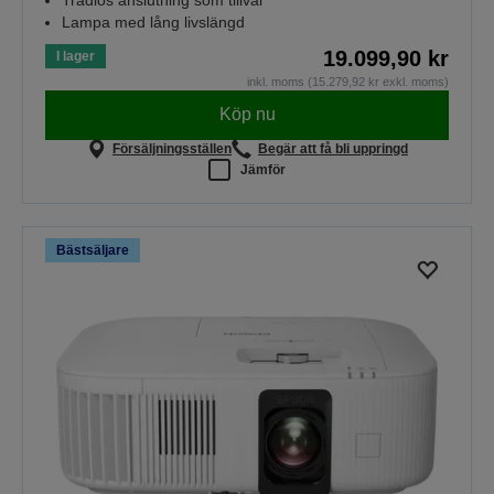
Lampa med lång livslängd
19.099,90 kr
I lager
inkl. moms (15.279,92 kr exkl. moms)
Köp nu
Försäljningsställen
Begär att få bli uppringd
Jämför
Bästsäljare