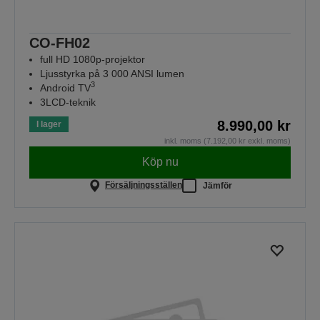
CO-FH02
full HD 1080p-projektor
Ljusstyrka på 3 000 ANSI lumen
3
Android TV
3LCD-teknik
8.990,00 kr
I lager
inkl. moms (7.192,00 kr exkl. moms)
Köp nu
Försäljningsställen
Jämför