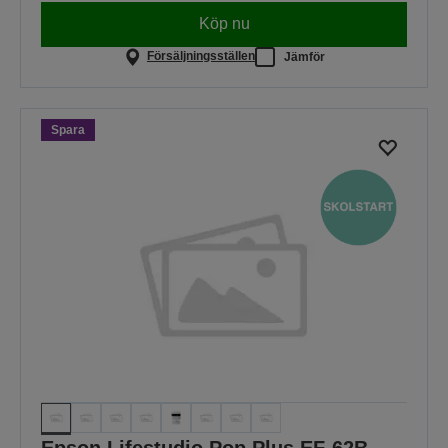
Köp nu
Försäljningsställen
Jämför
Spara
Epson Lifestudio Pop Plus EF-62B,