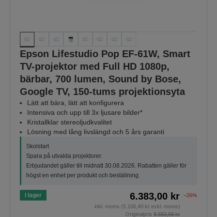
Epson Lifestudio Pop EF-61W, Smart
TV-projektor med Full HD 1080p,
bärbar, 700 lumen, Sound by Bose,
Google TV, 150-tums projektionsyta
Lätt att bära, lätt att konfigurera
Intensiva och upp till 3x ljusare bilder*
Kristallklar stereoljudkvalitet
Lösning med lång livslängd och 5 års garanti
Skolstart
Spara på utvalda projektorer.
Erbjudandet gäller till midnatt 30.08.2026. Rabatten gäller för
högst en enhet per produkt och beställning.
6.383,00 kr
I lager
−26%
inkl. moms (5.106,40 kr exkl. moms)
Originalpris
8.683,69 kr