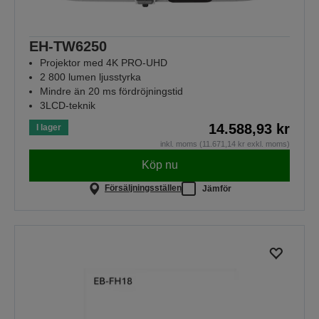
EH-TW6250
Projektor med 4K PRO-UHD
2 800 lumen ljusstyrka
Mindre än 20 ms fördröjningstid
3LCD-teknik
14.588,93 kr
I lager
inkl. moms (11.671,14 kr exkl. moms)
Köp nu
Försäljningsställen
Jämför