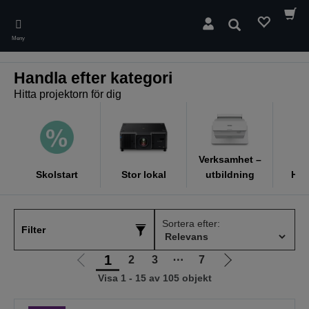
Skip
to
Sök
main
Meny
content
Handla efter kategori
Hitta projektorn för dig
Verksamhet –
Skolstart
Stor lokal
utbildning
He
Sortera efter:
Filter
1
2
3
⋯
7
Gå
Gå
Visa 1 - 15 av 105 objekt
till
till
föregående
nästa