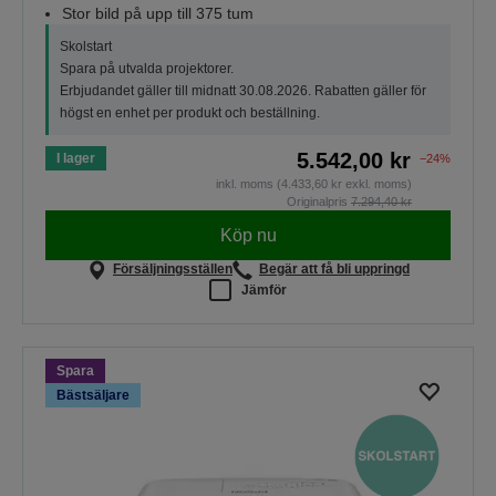
Stor bild på upp till 375 tum
Skolstart
Spara på utvalda projektorer.
Erbjudandet gäller till midnatt 30.08.2026. Rabatten gäller för
högst en enhet per produkt och beställning.
5.542,00 kr
I lager
−24%
inkl. moms (4.433,60 kr exkl. moms)
Originalpris
7.294,40 kr
Köp nu
Försäljningsställen
Begär att få bli uppringd
Jämför
Spara
Bästsäljare