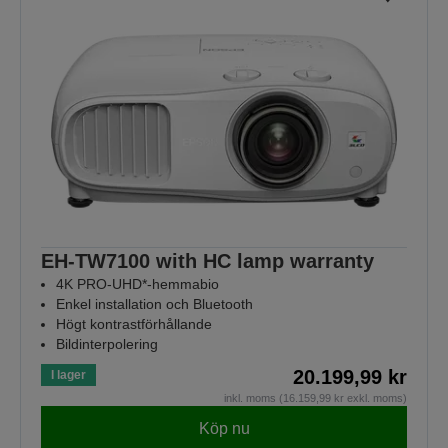
EH-TW7100 with HC lamp warranty
4K PRO-UHD*-hemmabio
Enkel installation och Bluetooth
Högt kontrastförhållande
Bildinterpolering
20.199,99 kr
I lager
inkl. moms (16.159,99 kr exkl. moms)
Köp nu