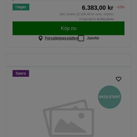
6.383,00 kr
I lager
−22%
inkl. moms (5.106,40 kr exkl. moms)
Originalpris
8.192,23 kr
Köp nu
Försäljningsställen
Jämför
Skolstart
Spara på utvalda projektorer.
Erbjudandet gäller till midnatt
30.08.2026.
Spara
SE ALLA ERBJUDANDEN