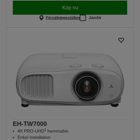
Köp nu
Försäljningsställen
Jämför
EH-TW7000
1
4K PRO-UHD
hemmabio
Enkel installation