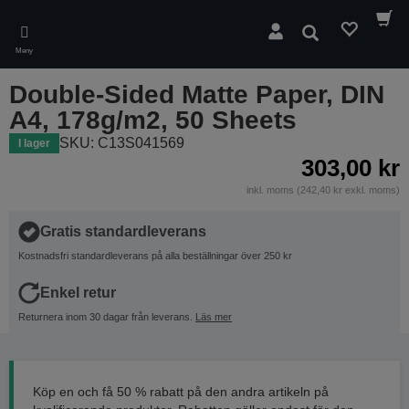
Skip
to
Sök
main
Meny
content
Double-Sided Matte Paper, DIN
A4, 178g/m2, 50 Sheets
SKU: C13S041569
I lager
303,00 kr
inkl. moms (242,40 kr exkl. moms)
Gratis standardleverans
Kostnadsfri standardleverans på alla beställningar över 250 kr
Enkel retur
Returnera inom 30 dagar från leverans.
Läs mer
Köp en och få 50 % rabatt på den andra artikeln på