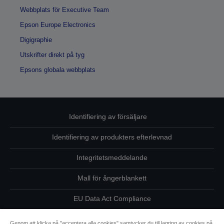
Webbplats för Executive Team
Epson Europe Electronics
Digigraphie
Utskrifter direkt på tyg
Epsons globala webbplats
Identifiering av försäljare
Identifiering av produkters efterlevnad
Integritetsmeddelande
Mall för ångerblankett
EU Data Act Compliance
Kontakta oss angående dina uppgifter
Genom att klicka på "acceptera alla cookies" samtycker du till lagring av cookies på