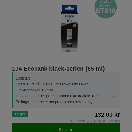
104 EcoTank bläck-serien (65 ml)
Skolstart
Spara 10 % på utvalda EcoTank-bläckflaskor.
Din kupongkod:
BTS10
Detta erbjudande gäller till midnatt 30.08.2026. Rabatten gäller
för högst tre enheter per produkt och beställning.
132,00 kr
I lager
inkl. moms (105,60 kr exkl. moms)
Köp nu