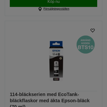
Köp nu
Försäljningsställen
114-bläckserien med EcoTank-
bläckflaskor med äkta Epson-bläck
(70 ml)