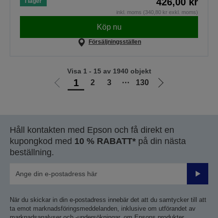
426,00 kr
I lager
inkl. moms (340,80 kr exkl. moms)
Köp nu
Försäljningsställen
Visa 1 - 15 av 1940 objekt
1
2
3
⋯
130
Gå
Gå
till
till
föregående
nästa
sida
sida
Håll kontakten med Epson och få direkt en
kupongkod med
10 % RABATT*
på din nästa
beställning.
Skicka
När du skickar in din e-postadress innebär det att du samtycker till att
ta emot marknadsföringsmeddelanden, inklusive om utförandet av
marknadsanalyser och -undersökningar, om Epsons produkter,