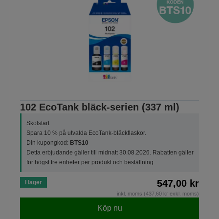
102 EcoTank bläck-serien (337 ml)
Skolstart
Spara 10 % på utvalda EcoTank-bläckflaskor.
Din kupongkod:
BTS10
Detta erbjudande gäller till midnatt 30.08.2026. Rabatten gäller
för högst tre enheter per produkt och beställning.
547,00 kr
I lager
inkl. moms (437,60 kr exkl. moms)
Köp nu