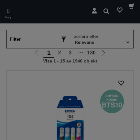
Skip
to
Sök
main
Meny
content
Sortera efter:
Filter
1
2
3
⋯
130
Gå
Gå
Visa 1 - 15 av 1940 objekt
till
till
föregående
nästa
sida
sida