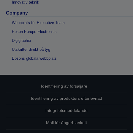
Innovativ teknik
Company
Webbplats för Executive Team
Epson Europe Electronics
Digigraphie
Utskrifter direkt på tyg
Epsons globala webbplats
Identifiering av försäljare
Identifiering av produkters efterlevnad
Integritetsmeddelande
Mall för ångerblankett