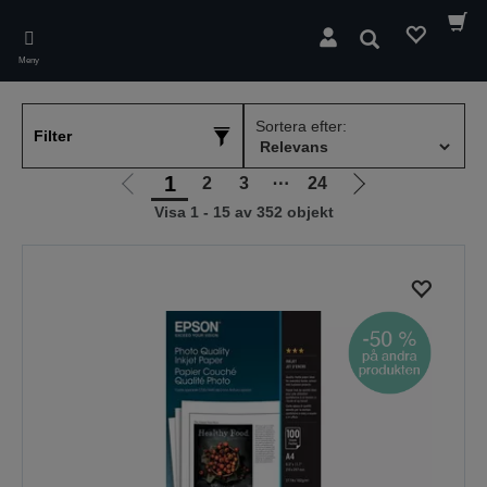
Skip
to
Sök
main
Meny
content
Sortera efter:
Filter
1
2
3
⋯
24
Gå
Gå
Visa 1 - 15 av 352 objekt
till
till
föregående
nästa
sida
sida