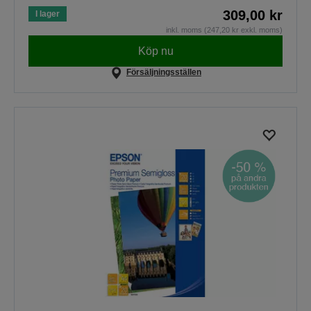
309,00 kr
I lager
inkl. moms (247,20 kr exkl. moms)
Köp nu
Försäljningsställen