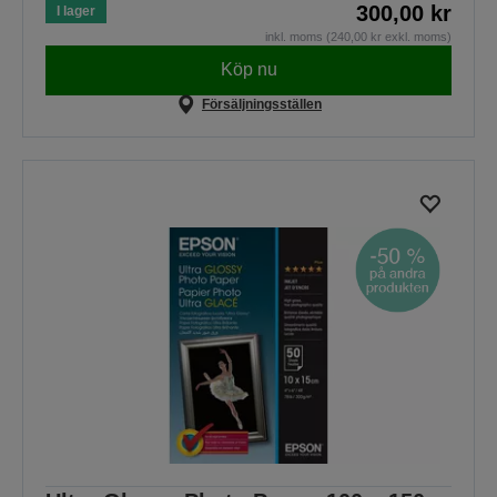
300,00 kr
I lager
inkl. moms (240,00 kr exkl. moms)
Köp nu
Försäljningsställen