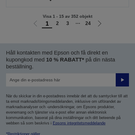
Visa 1 - 15 av 352 objekt
1
2
3
⋯
24
Gå
Gå
till
till
föregående
nästa
sida
sida
Håll kontakten med Epson och få direkt en
kupongkod med
10 % RABATT*
på din nästa
beställning.
Skicka
När du skickar in din e-postadress innebär det att du samtycker till att
ta emot marknadsföringsmeddelanden, inklusive om utförandet av
marknadsanalyser och -undersökningar, om Epsons produkter,
evenemang och tjänster via e-post eller annan elektronisk
kommunikation, baserat på dina inställningar och ditt beteende på
webben så som beskrivs i
Epsons integritetsmeddelande
*Restriktioner gäller