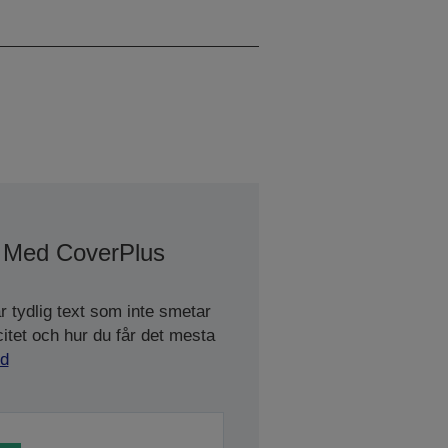
9 A4 Pages/min Monokrom
i Med CoverPlus
r tydlig text som inte smetar
tet och hur du får det mesta
ld