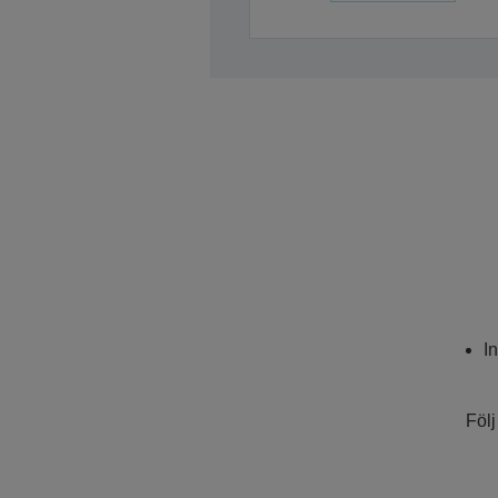
I
Följ