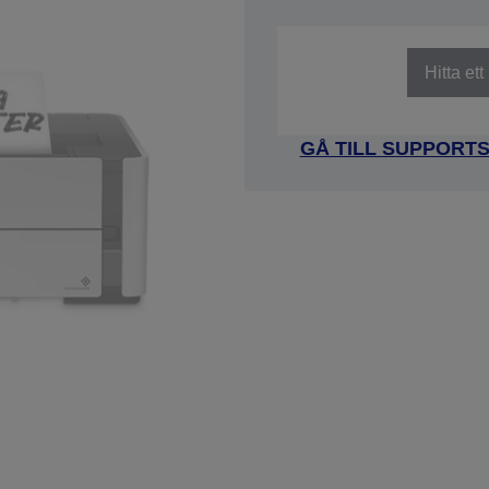
SKU: C11CH44401
Hitta et
GÅ TILL SUPPORT