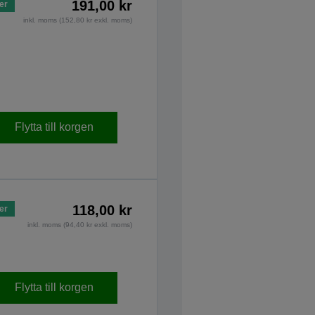
191,00 kr
ger
inkl. moms (152,80 kr exkl. moms)
Flytta till korgen
118,00 kr
ger
inkl. moms (94,40 kr exkl. moms)
Flytta till korgen