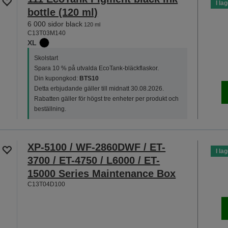
I la
bottle (120 ml)
6 000 sidor black
120 ml
C13T03M140
XL
Skolstart
Spara 10 % på utvalda EcoTank-bläckflaskor.
Din kupongkod:
BTS10
Detta erbjudande gäller till midnatt 30.08.2026.
Rabatten gäller för högst tre enheter per produkt och
beställning.
XP-5100 / WF-2860DWF / ET-
I la
3700 / ET-4750 / L6000 / ET-
15000 Series Maintenance Box
C13T04D100