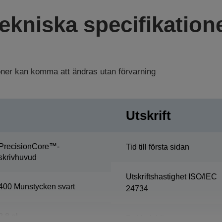
ekniska specifikation
ioner kan komma att ändras utan förvarning
Utskrift
PrecisionCore™-
Tid till första sidan
skrivhuvud
Utskriftshastighet ISO/IEC
400 Munstycken svart
24734
2,8 pl
Dubbelsidig