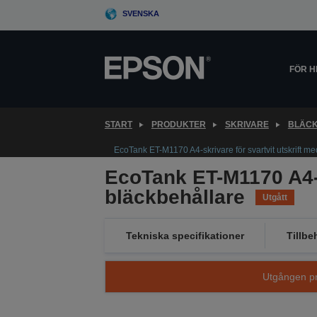
Skip
SVENSKA
to
main
content
FÖR 
START
PRODUKTER
SKRIVARE
BLÄCK
EcoTank ET-M1170 A4-skrivare för svartvit utskrift m
EcoTank ET-M1170 A4-sk
bläckbehållare
Utgått
Tekniska specifikationer
Tillbe
Utgången pro