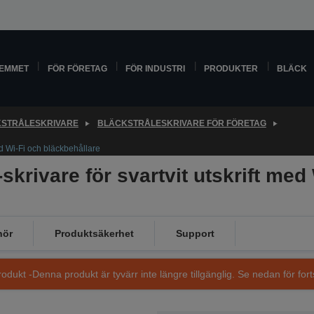
HEMMET
FÖR FÖRETAG
FÖR INDUSTRI
PRODUKTER
BLÄCK
STRÅLESKRIVARE
BLÄCKSTRÅLESKRIVARE FÖR FÖRETAG
ed Wi-Fi och bläckbehållare
rivare för svartvit utskrift med
hör
Produktsäkerhet
Support
dukt -Denna produkt är tyvärr inte längre tillgänglig. Se nedan för fort