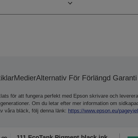
utskriftshastighet ISO/IEC
iklar
Medier
Alternativ För Förlängd Garant
ats för att fungera perfekt med Epson skrivare och leverera
enerationer. Om du letar efter mer information om sidkapaci
v våra bläck, följ denna länk:
https://www.epson.eu/pageyie
111 EcoTank Pigment black ink