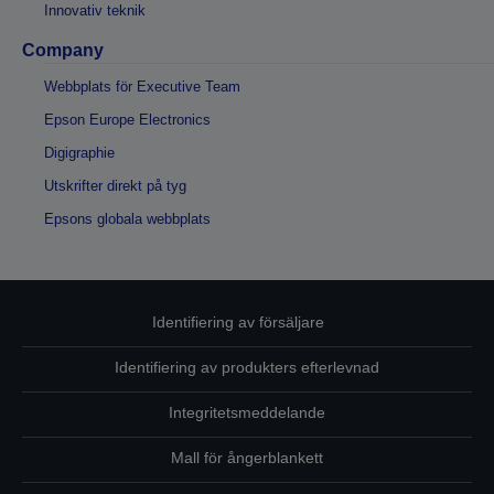
Innovativ teknik
Company
Webbplats för Executive Team
Epson Europe Electronics
Digigraphie
Utskrifter direkt på tyg
Epsons globala webbplats
Identifiering av försäljare
Identifiering av produkters efterlevnad
Integritetsmeddelande
Mall för ångerblankett