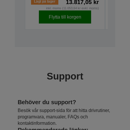
13.817,05 kr
Lågt på lager
I lager
inkl. moms (11.053,64 kr exkl. moms)
i
Flytta till korgen
Support
Behöver du support?
Besök vår support-sida för att hitta drivrutiner,
programvara, manualer, FAQs och
kontaktinformation.