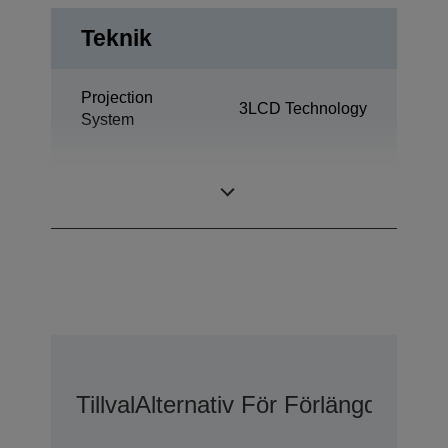
Teknik
Projection
3LCD Technology
System
1,03 inch with C2
LCD Panel
Fine
Tillval
Alternativ För Förlängd Gara