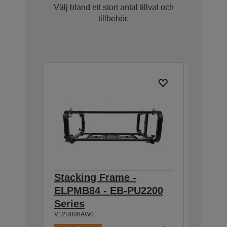
Välj bland ett stort antal tillval och
tillbehör.
Stacking Frame -
Tilt A
ELPMB84 - EB-PU2200
- EB-P
V12H006A
Series
V12H006AW0