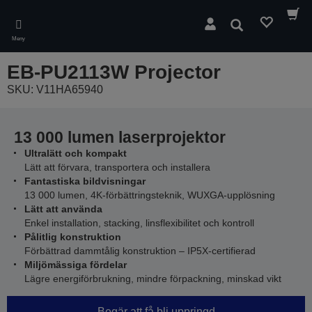
Skip
to
Sök
main
Meny
content
EB-PU2113W Projector
SKU: V11HA65940
13 000 lumen laserprojektor
Ultralätt och kompakt
Lätt att förvara, transportera och installera
Fantastiska bildvisningar
13 000 lumen, 4K-förbättringsteknik, WUXGA-upplösning
Lätt att använda
Enkel installation, stacking, linsflexibilitet och kontroll
Pålitlig konstruktion
Förbättrad dammtålig konstruktion – IP5X-certifierad
Miljömässiga fördelar
Lägre energiförbrukning, mindre förpackning, minskad vikt
Begär att få bli uppringd