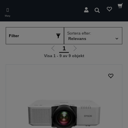
Skip
to
Sök
main
Meny
content
Sortera efter:
Filter
1
Gå
Gå
Visa 1 - 9 av 9 objekt
till
till
föregående
nästa
sida
sida