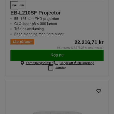
EB-L210SF Projector
55–125 tum FHD-projektion
CLO-laser på 4 000 lumen
Trådlös anslutning
Edge blending med flera bilder
22.216,71 kr
Lågt på lager
inkl. moms (17.773,37 kr exkl. moms)
Köp nu
Försäljningsställen
Begär att få bli uppringd
Jämför