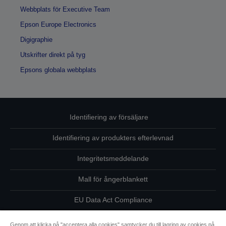
Webbplats för Executive Team
Epson Europe Electronics
Digigraphie
Utskrifter direkt på tyg
Epsons globala webbplats
Identifiering av försäljare
Identifiering av produkters efterlevnad
Integritetsmeddelande
Mall för ångerblankett
EU Data Act Compliance
Kontakta oss angående dina uppgifter
Genom att klicka på "acceptera alla cookies" samtycker du till lagring av cookies på