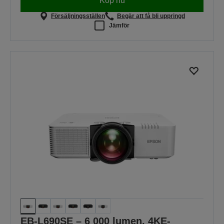
Köp nu
Försäljningsställen
Begär att få bli uppringd
Jämför
EB-L690SE – 6 000 lumen, 4KE-