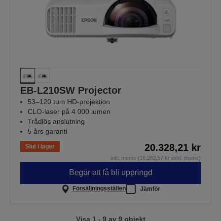
EB-L210SW Projector
53–120 tum HD-projektion
CLO-laser på 4 000 lumen
Trådlös anslutning
5 års garanti
20.328,21 kr
Slut i lager
inkl. moms (16.262,57 kr exkl. moms)
Begär att få bli uppringd
Försäljningsställen
Jämför
Visa 1 - 9 av 9 objekt