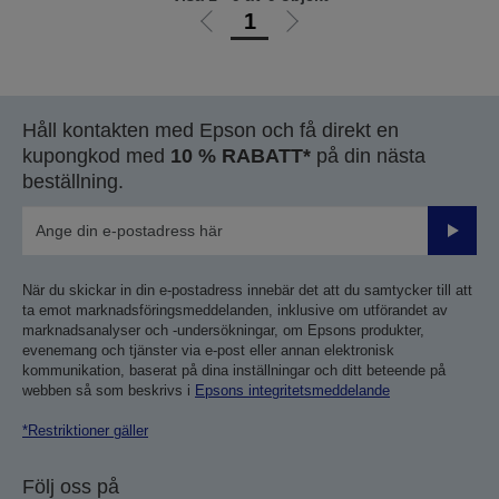
1
Gå
Gå
till
till
föregående
nästa
sida
sida
Håll kontakten med Epson och få direkt en
kupongkod med
10 % RABATT*
på din nästa
beställning.
Skicka
När du skickar in din e-postadress innebär det att du samtycker till att
ta emot marknadsföringsmeddelanden, inklusive om utförandet av
marknadsanalyser och -undersökningar, om Epsons produkter,
evenemang och tjänster via e-post eller annan elektronisk
kommunikation, baserat på dina inställningar och ditt beteende på
webben så som beskrivs i
Epsons integritetsmeddelande
*Restriktioner gäller
Följ oss på