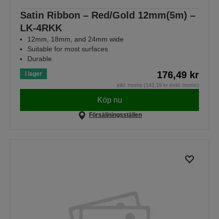
Satin Ribbon – Red/Gold 12mm(5m) –
LK-4RKK
12mm, 18mm, and 24mm wide
Suitable for most surfaces
Durable
176,49 kr
I lager
inkl. moms (141,19 kr exkl. moms)
Köp nu
Försäljningsställen