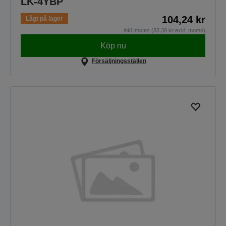
LK-4YBP
104,24 kr
Lågt på lager
inkl. moms (83,39 kr exkl. moms)
Köp nu
Försäljningsställen