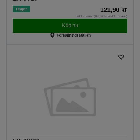
121,90 kr
I lager
inkl. moms (97,52 kr exkl. moms)
Köp nu
Försäljningsställen