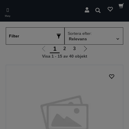
Skip
to
Sök
main
Meny
content
Sortera efter:
Filter
1
2
3
Gå
Gå
Visa 1 - 15 av 40 objekt
till
till
föregående
nästa
sida
sida