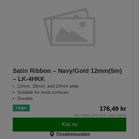
Satin Ribbon – Navy/Gold 12mm(5m)
– LK-4HKK
12mm, 18mm, and 24mm wide
Suitable for most surfaces
Durable
176,49 kr
I lager
inkl. moms (141,19 kr exkl. moms)
Köp nu
Försäljningsställen