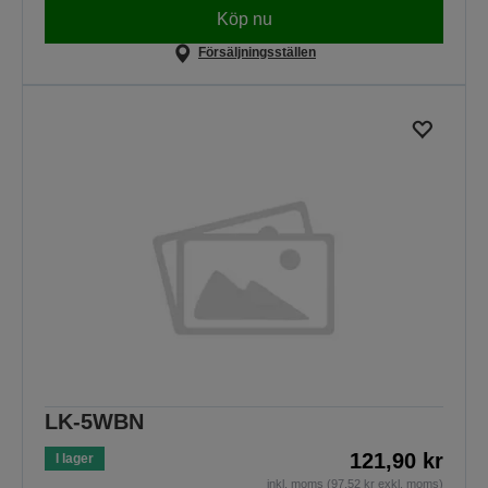
Köp nu
Försäljningsställen
LK-5WBN
121,90 kr
I lager
inkl. moms (97,52 kr exkl. moms)