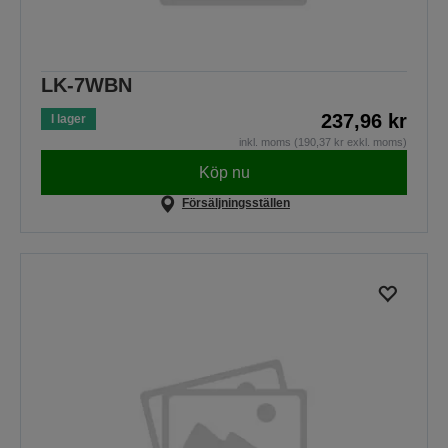
LK-7WBN
237,96 kr
I lager
inkl. moms (190,37 kr exkl. moms)
Köp nu
Försäljningsställen