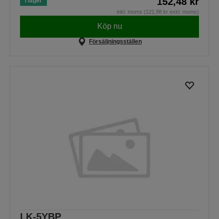
152,48 kr
I lager
inkl. moms (121,98 kr exkl. moms)
Köp nu
Försäljningsställen
LK-5YBP