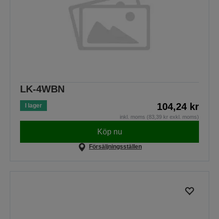
LK-4WBN
104,24 kr
I lager
inkl. moms (83,39 kr exkl. moms)
Köp nu
Försäljningsställen