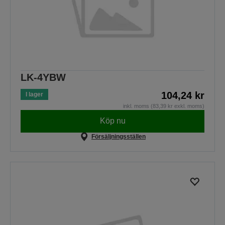
LK-4YBW
104,24 kr
I lager
inkl. moms (83,39 kr exkl. moms)
Köp nu
Försäljningsställen