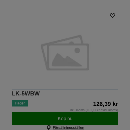
LK-5WBW
126,39 kr
I lager
inkl. moms (101,11 kr exkl. moms)
Köp nu
Försäljningsställen