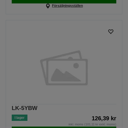
Försäljningsställen
LK-5YBW
126,39 kr
I lager
inkl. moms (101,11 kr exkl. moms)