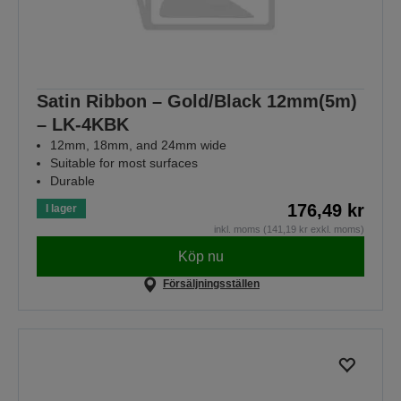
Satin Ribbon – Gold/Black 12mm(5m)
– LK-4KBK
12mm, 18mm, and 24mm wide
Suitable for most surfaces
Durable
176,49 kr
I lager
inkl. moms (141,19 kr exkl. moms)
Köp nu
Försäljningsställen