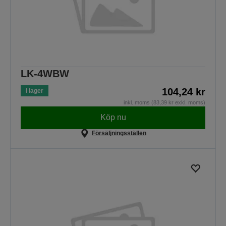
LK-4WBW
104,24 kr
I lager
inkl. moms (83,39 kr exkl. moms)
Köp nu
Försäljningsställen