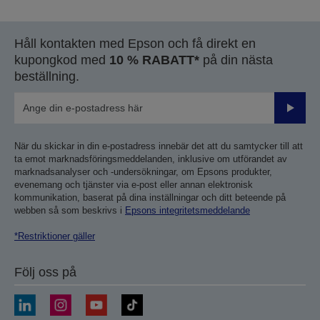
föregående
nästa
sida
sida
Håll kontakten med Epson och få direkt en
kupongkod med
10 % RABATT*
på din nästa
beställning.
Skicka
När du skickar in din e-postadress innebär det att du samtycker till att
ta emot marknadsföringsmeddelanden, inklusive om utförandet av
marknadsanalyser och -undersökningar, om Epsons produkter,
evenemang och tjänster via e-post eller annan elektronisk
kommunikation, baserat på dina inställningar och ditt beteende på
webben så som beskrivs i
Epsons integritetsmeddelande
*Restriktioner gäller
Följ oss på