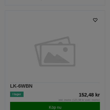
LK-6WBN
152,48 kr
I lager
inkl. moms (121,98 kr exkl. moms)
Köp nu