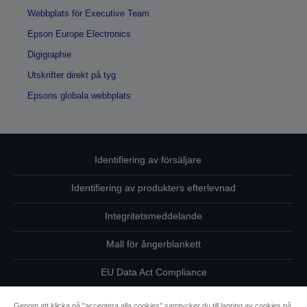
Webbplats för Executive Team
Epson Europe Electronics
Digigraphie
Utskrifter direkt på tyg
Epsons globala webbplats
Identifiering av försäljare
Identifiering av produkters efterlevnad
Integritetsmeddelande
Mall för ångerblankett
EU Data Act Compliance
Kontakta oss angående dina uppgifter
Genom att klicka på "acceptera alla cookies" samtycker du till lagring av cookies på