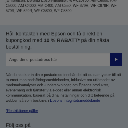
jämförelsen. Berörda Epson-modeller: WF-C20750, AM-C6000, AM-
C5000, AM-C4000, AM-C400, AM-C550, WF-879R, WF-C878R, WF-
579R, WF-529R, WF-C5890, WF-C5390.
Håll kontakten med Epson och få direkt en
kupongkod med
10 % RABATT*
på din nästa
beställning.
Skicka
När du skickar in din e-postadress innebär det att du samtycker till att
ta emot marknadsföringsmeddelanden, inklusive om utförandet av
marknadsanalyser och -undersökningar, om Epsons produkter,
evenemang och tjänster via e-post eller annan elektronisk
kommunikation, baserat på dina inställningar och ditt beteende på
webben så som beskrivs i
Epsons integritetsmeddelande
*Restriktioner gäller
Följ oss på