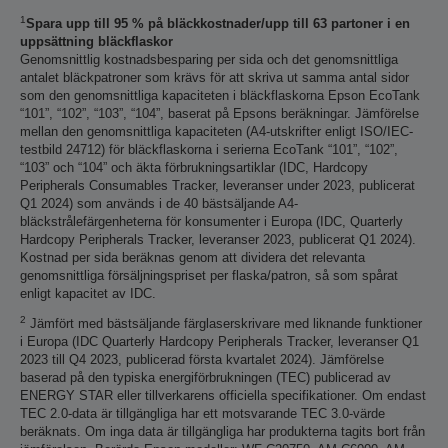
1
Spara upp till 95 % på bläckkostnader/upp till 63 partoner i en
uppsättning bläckflaskor
Genomsnittlig kostnadsbesparing per sida och det genomsnittliga
antalet bläckpatroner som krävs för att skriva ut samma antal sidor
som den genomsnittliga kapaciteten i bläckflaskorna Epson EcoTank
“101”, “102”, “103”, “104”, baserat på Epsons beräkningar. Jämförelse
mellan den genomsnittliga kapaciteten (A4-utskrifter enligt ISO/IEC-
testbild 24712) för bläckflaskorna i serierna EcoTank “101”, “102”,
“103” och “104” och äkta förbrukningsartiklar (IDC, Hardcopy
Peripherals Consumables Tracker, leveranser under 2023, publicerat
Q1 2024) som används i de 40 bästsäljande A4-
bläckstrålefärgenheterna för konsumenter i Europa (IDC, Quarterly
Hardcopy Peripherals Tracker, leveranser 2023, publicerat Q1 2024).
Kostnad per sida beräknas genom att dividera det relevanta
genomsnittliga försäljningspriset per flaska/patron, så som spårat
enligt kapacitet av IDC.
2
Jämfört med bästsäljande färglaserskrivare med liknande funktioner
i Europa (IDC Quarterly Hardcopy Peripherals Tracker, leveranser Q1
2023 till Q4 2023, publicerad första kvartalet 2024). Jämförelse
baserad på den typiska energiförbrukningen (TEC) publicerad av
ENERGY STAR eller tillverkarens officiella specifikationer. Om endast
TEC 2.0-data är tillgängliga har ett motsvarande TEC 3.0-värde
beräknats. Om inga data är tillgängliga har produkterna tagits bort från