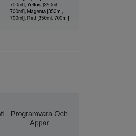
700ml], Yellow [350ml,
700ml], Magenta [350ml,
700ml], Red [350ml, 700ml]
3,5 pl, With Variable-Sized
Droplet Technology
ti
Programvara Och
Appar