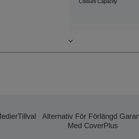
Colours Capacity
Minimal droppstorlek
edier
Tillval
Alternativ För Förlängd Garan
Med CoverPlus