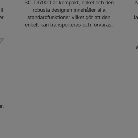
SC-T3700D är kompakt, enkel och den
M
ll
robusta designen innehåller alla
er
standardfunktioner vilket gör att den
l
enkelt kan transporteras och förvaras.
 ge
a
r,
r