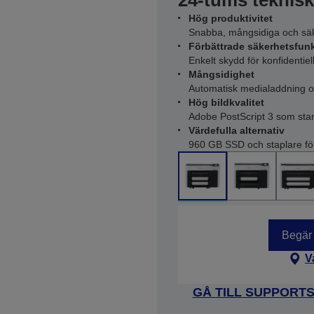
24-tums teknisk
Hög produktivitet
Snabba, mångsidiga och säkr
Förbättrade säkerhetsfun
Enkelt skydd för konfidentie
Mångsidighet
Automatisk medialaddning och
Hög bildkvalitet
Adobe PostScript 3 som stand
Värdefulla alternativ
960 GB SSD och staplare för 
Begär 
V
GÅ TILL SUPPORT