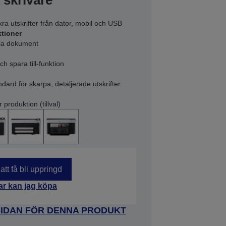
 skrivare
a utskrifter från dator, mobil och USB
ktioner
lla dokument
 spara till-funktion
ard för skarpa, detaljerade utskrifter
produktion (tillval)
att få bli uppringd
ar kan jag köpa
SIDAN FÖR DENNA PRODUKT