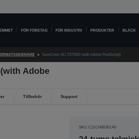
HEMMET
FÖR FÖRETAG
FÖR INDUSTRI
PRODUKTER
BLÄCK
ORMATSSKRIVARE
SureColor SC-T3700D (with Adobe PostScript)
(with Adobe
er
Tillbehör
Support
SKU: C11CH80301A0