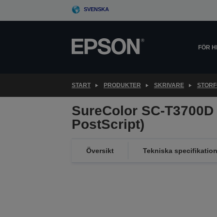
Skip
SVENSKA
to
main
content
FÖR 
START
PRODUKTER
SKRIVARE
STORF
SureColor SC-T3700D 
PostScript)
Översikt
Tekniska specifikation