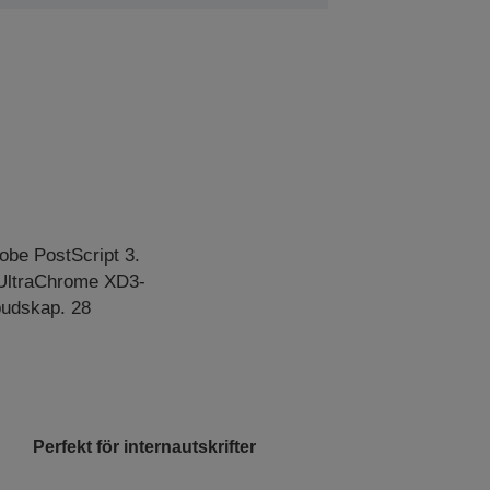
dobe PostScript 3.
 UltraChrome XD3-
mbudskap. 28
Perfekt för internautskrifter