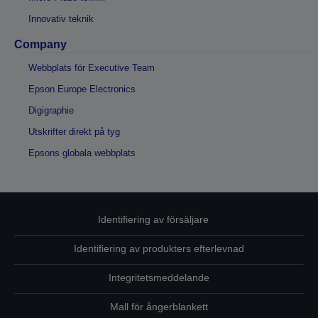
Innovativ teknik
Company
Webbplats för Executive Team
Epson Europe Electronics
Digigraphie
Utskrifter direkt på tyg
Epsons globala webbplats
Identifiering av försäljare
Identifiering av produkters efterlevnad
Integritetsmeddelande
Mall för ångerblankett