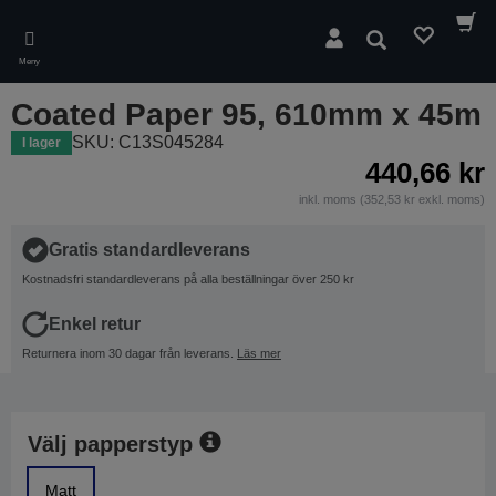
Skip
to
Sök
main
Meny
content
Coated Paper 95, 610mm x 45m
SKU: C13S045284
I lager
440,66 kr
inkl. moms (352,53 kr exkl. moms)
Gratis standardleverans
Kostnadsfri standardleverans på alla beställningar över 250 kr
Enkel retur
Returnera inom 30 dagar från leverans.
Läs mer
Välj papperstyp
Matt