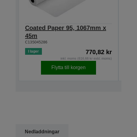
Coated Paper 95, 1067mm x
Coa
45m
45m
C13S045286
C13S0
770,82 kr
I lager
I lage
inkl. moms (616,66 kr exkl. moms)
Flytta till korgen
Nedladdningar