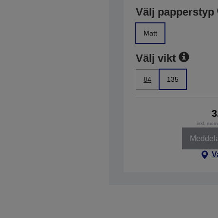
Välj papperstyp
Matt
Välj vikt
84
135
3
inkl. mom
Meddela 
V