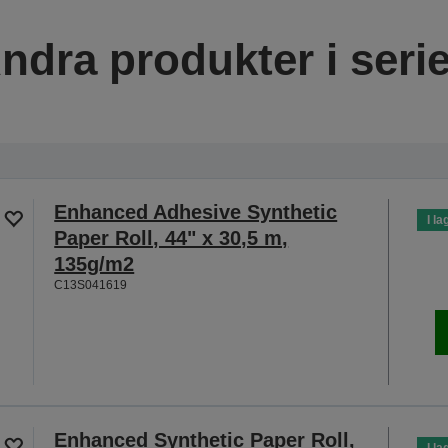
ndra produkter i seri
Enhanced Adhesive Synthetic
I la
Paper Roll, 44" x 30,5 m,
135g/m2
C13S041619
Enhanced Synthetic Paper Roll,
I la