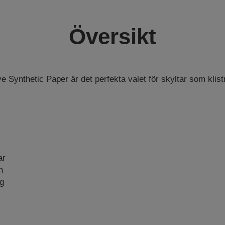
Översikt
e Synthetic Paper är det perfekta valet för skyltar som klist
ar
n
ig
s