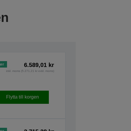
en
6.589,01 kr
ger
inkl. moms (5.271,21 kr exkl. moms)
Flytta till korgen
ger