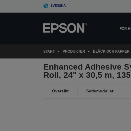
Skip
SVENSKA
to
main
content
FÖR 
START
PRODUKTER
BLÄCK OCH PAPPER
Enhanced Adhesive Sy
Roll, 24" x 30,5 m, 13
Översikt
Seriemodeller