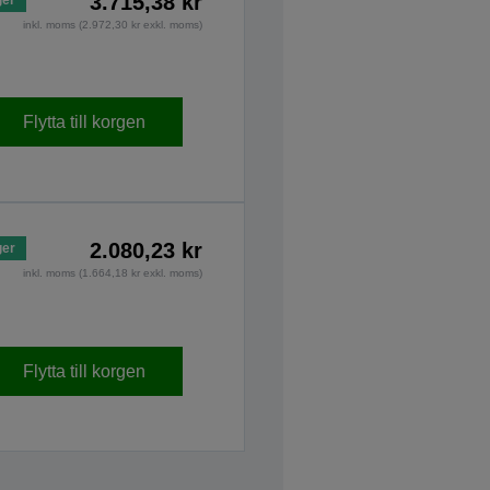
3.715,38 kr
inkl. moms (2.972,30 kr exkl. moms)
Flytta till korgen
2.080,23 kr
ger
inkl. moms (1.664,18 kr exkl. moms)
Flytta till korgen