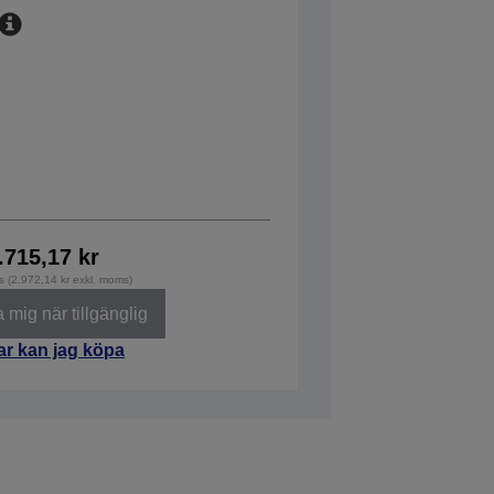
.715,17 kr
s (2.972,14 kr exkl. moms)
mig när tillgänglig
ar kan jag köpa