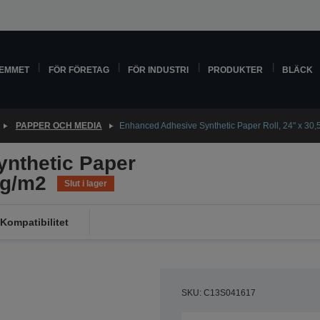
HEMMET
FÖR FÖRETAG
FÖR INDUSTRI
PRODUKTER
BLÄCK
PAPPER OCH MEDIA
Enhanced Adhesive Synthetic Paper Roll, 24" x 30,
nthetic Paper
5g/m2
Slut i lager
Kompatibilitet
SKU: C13S041617