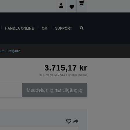
HANDLA ONLINE
OM
SUPPORT
5 m, 135g/m2
3.715,17 kr
inkl. moms (2.972,14 kr exkl. moms)
Meddela mig när tillgänglig