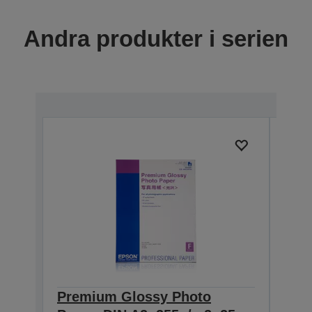
Andra produkter i serien
Premium Glossy Photo
Pre