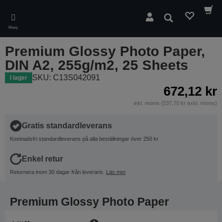
Skip
to
Sök
main
Meny
content
Premium Glossy Photo Paper,
DIN A2, 255g/m2, 25 Sheets
SKU: C13S042091
I lager
672,12 kr
inkl. moms (537,70 kr exkl. moms)
Gratis standardleverans
Kostnadsfri standardleverans på alla beställningar över 250 kr
Enkel retur
Returnera inom 30 dagar från leverans.
Läs mer
Premium Glossy Photo Paper