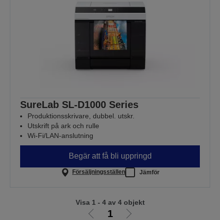
SureLab SL-D1000 Series
Produktionsskrivare, dubbel. utskr.
Utskrift på ark och rulle
Wi-Fi/LAN-anslutning
Begär att få bli uppringd
Försäljningsställen
Jämför
Visa 1 - 4 av 4 objekt
1
Gå
Gå