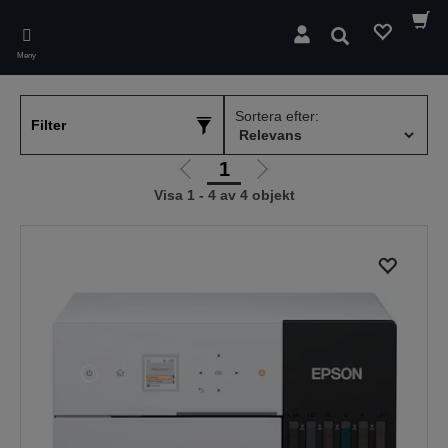
Skip
to
Sök
main
Meny
content
Sortera efter:
Filter
1
Gå
Gå
Visa 1 - 4 av 4 objekt
till
till
föregående
nästa
sida
sida