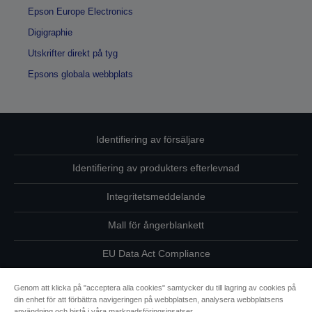
Epson Europe Electronics
Digigraphie
Utskrifter direkt på tyg
Epsons globala webbplats
Identifiering av försäljare
Identifiering av produkters efterlevnad
Integritetsmeddelande
Mall för ångerblankett
EU Data Act Compliance
Kontakta oss angående dina uppgifter
Genom att klicka på "acceptera alla cookies" samtycker du till lagring av cookies på
din enhet för att förbättra navigeringen på webbplatsen, analysera webbplatsens
Information om cookies
användning och bistå i våra marknadsföringsinsatser.