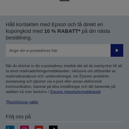
till
till
föregående
nästa
sida
sida
Håll kontakten med Epson och få direkt en
kupongkod med
10 % RABATT*
på din nästa
beställning.
Skicka
När du skickar in din e-postadress innebär det att du samtycker till att
ta emot marknadsföringsmeddelanden, inklusive om utförandet av
marknadsanalyser och -undersökningar, om Epsons produkter,
evenemang och tjänster via e-post eller annan elektronisk
kommunikation, baserat på dina inställningar och ditt beteende på
webben så som beskrivs i
Epsons integritetsmeddelande
*Restriktioner gäller
Följ oss på