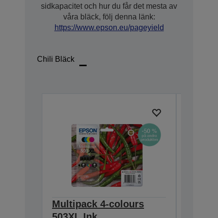
sidkapacitet och hur du får det mesta av
våra bläck, följ denna länk:
https://www.epson.eu/pageyield
Chili Bläck
Multipack 4-colours
Multip
503XL Ink
EasyMa