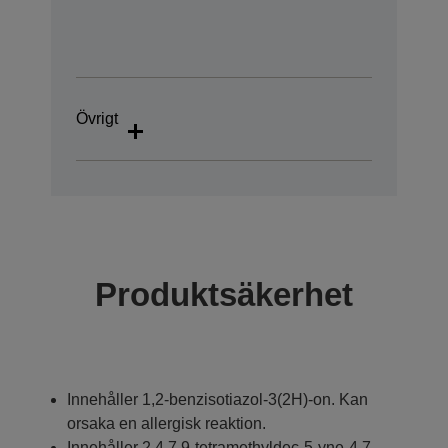
Övrigt
Produktsäkerhet
Innehåller 1,2-benzisotiazol-3(2H)-on. Kan
orsaka en allergisk reaktion.
Innehåller 2,4,7,9-tetramethyldec-5-yne-4,7-