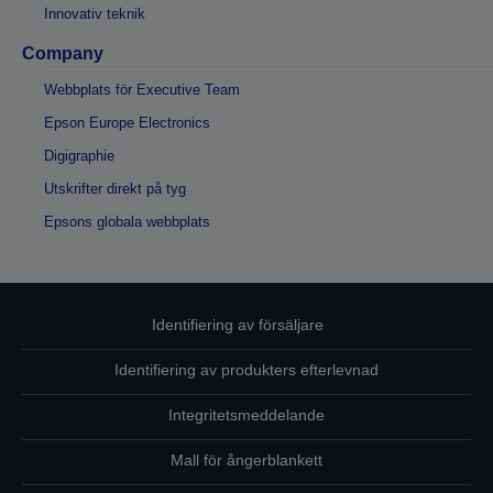
Innovativ teknik
Company
Webbplats för Executive Team
Epson Europe Electronics
Digigraphie
Utskrifter direkt på tyg
Epsons globala webbplats
Identifiering av försäljare
Identifiering av produkters efterlevnad
Integritetsmeddelande
Mall för ångerblankett