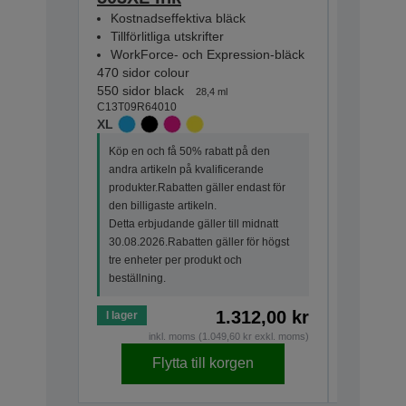
Kostnadseffektiva bläck
Kostnad
Tillförlitliga utskrifter
Tillförlit
WorkForce- och Expression-bläck
WorkFor
470 sidor colour
165 sidor 
550 sidor black
210 sidor 
28,4 ml
C13T09R64010
C13T09Q6
XL
STANDA
Köp en och få 50% rabatt på den
Köp en oc
andra artikeln på kvalificerande
andra art
produkter.Rabatten gäller endast för
produkter
den billigaste artikeln.
den billig
Detta erbjudande gäller till midnatt
Detta erbj
30.08.2026.Rabatten gäller för högst
30.08.202
tre enheter per produkt och
tre enhet
beställning.
beställni
1.312,00 kr
I lager
I lager
inkl. moms (1.049,60 kr exkl. moms)
Flytta till korgen