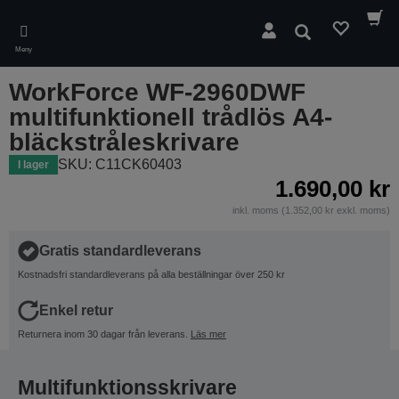
Skip
to
Sök
main
Meny
content
WorkForce WF-2960DWF
multifunktionell trådlös A4-
bläckstråleskrivare
SKU: C11CK60403
I lager
1.690,00 kr
inkl. moms (1.352,00 kr exkl. moms)
Gratis standardleverans
Kostnadsfri standardleverans på alla beställningar över 250 kr
Enkel retur
Returnera inom 30 dagar från leverans.
Läs mer
Multifunktionsskrivare