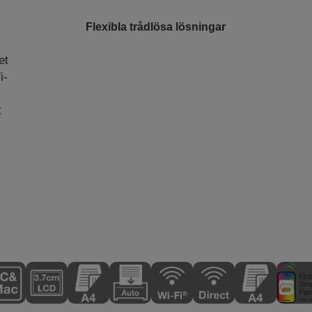
Flexibla trådlösa lösningar
et
i-
t