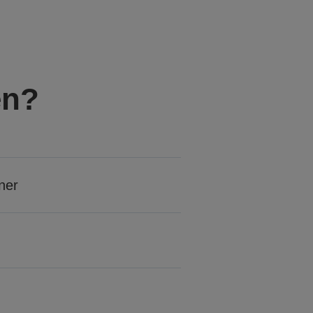
en?
ner