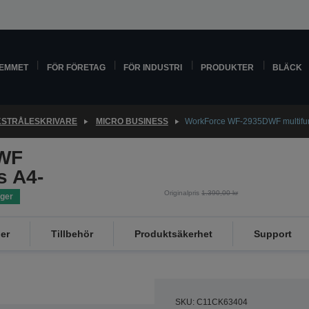
HEMMET
FÖR FÖRETAG
FÖR INDUSTRI
PRODUKTER
BLÄCK
STRÅLESKRIVARE
MICRO BUSINESS
WorkForce WF-2935DWF multifunkt
WF
s A4-
Originalpris
1.390,00 kr
ager
er
Tillbehör
Produktsäkerhet
Support
SKU: C11CK63404