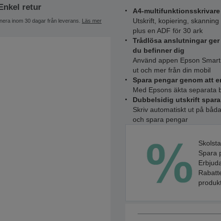
Enkel retur
A4-multifunktionsskrivare
Utskrift, kopiering, skannin
nera inom 30 dagar från leverans.
Läs mer
plus en ADF för 30 ark
Trådlösa anslutningar ger 
du befinner dig
Använd appen Epson Smart Pa
ut och mer från din mobil
Spara pengar genom att en
Med Epsons äkta separata 
Dubbelsidig utskrift spar
Skriv automatiskt ut på båd
och spara pengar
Skolsta
Spara p
Erbjuda
Rabatte
produkt