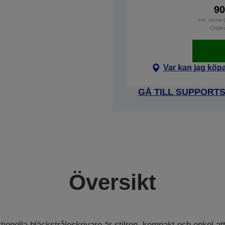
90
inkl. moms 
Origin
Var kan jag köp
GÅ TILL SUPPORT
Översikt
ionella bläckstråleskrivare är stilren, kompakt och enkel at