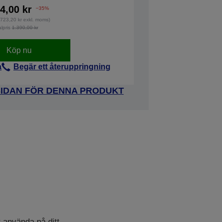
4,00 kr
−35%
(723,20 kr exkl. moms)
alpris
1.390,00 kr
Köp nu
a
Begär ett återuppringning
SIDAN FÖR DENNA PRODUKT
t använda på ditt