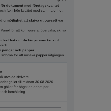
 för dokument med företagskvalitet
g och fax i hög kvalitet med samma enhet,
dig möjlighet att skriva ut oavsett var
nel för att konfigurera, övervaka, skriva
dast byta ut de färger som tar slut
bläck
ar pengar och papper
a sidorna för att minska pappersåtgången
rt
å utvalda skrivare.
ndet gäller till midnatt 30.08.2026.
n gäller för högst en enhet per
 och beställning.