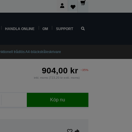
HANDLA ONLINE
OM
SUPPORT
ionell trådlös A4-bläckstråleskrivare
904,00 kr
−35%
inkl. moms (723,20 kr exkl. moms)
Köp nu