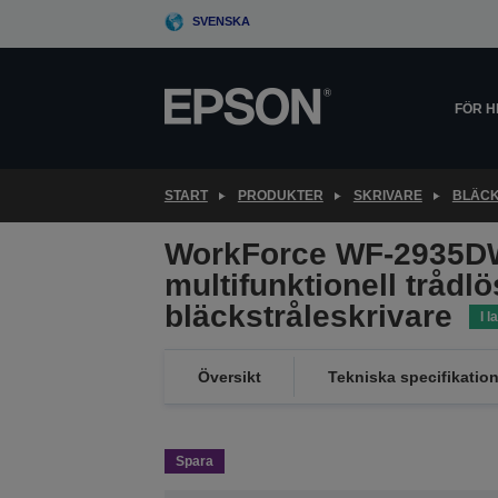
Skip
SVENSKA
to
main
content
FÖR 
START
PRODUKTER
SKRIVARE
BLÄCK
WorkForce WF-2935D
multifunktionell trådlö
bläckstråleskrivare
I l
Översikt
Tekniska specifikation
Spara