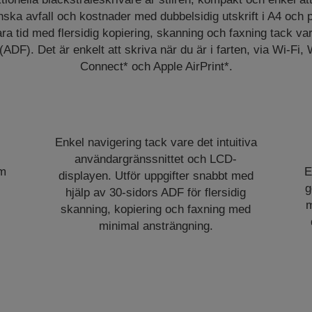
ka avfall och kostnader med dubbelsidig utskrift i A4 och 
ra tid med flersidig kopiering, skanning och faxning tack v
DF). Det är enkelt att skriva när du är i farten, via Wi-Fi, 
Connect* och Apple AirPrint*.
Enkel navigering tack vare det intuitiva
användargränssnittet och LCD-
rm
E
displayen. Utför uppgifter snabbt med
g
hjälp av 30-sidors ADF för flersidig
m
skanning, kopiering och faxning med
minimal ansträngning.