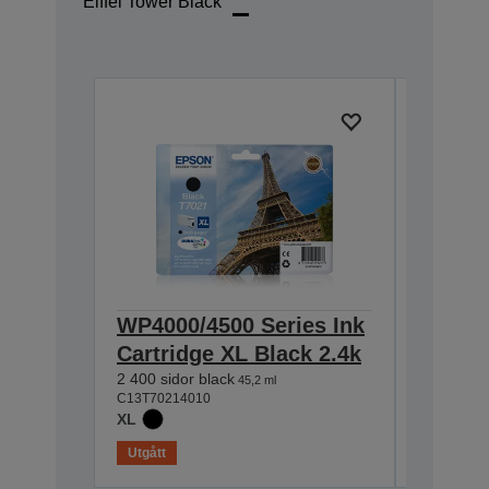
Eiffel Tower Bläck
WP4000/4500 Series Ink
WP4000
Cartridge XL Black 2.4k
Cartri
2 400 sidor black
2 000 sid
45,2 ml
C13T70214010
C13T70224
XL
XL
Utgått
Utgått