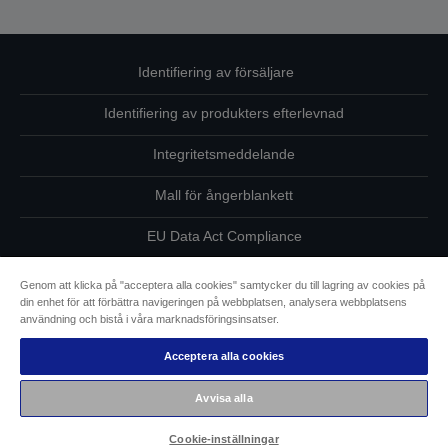
Identifiering av försäljare
Identifiering av produkters efterlevnad
Integritetsmeddelande
Mall för ångerblankett
EU Data Act Compliance
Kontakta oss angående dina uppgifter
Genom att klicka på "acceptera alla cookies" samtycker du till lagring av cookies på
din enhet för att förbättra navigeringen på webbplatsen, analysera webbplatsens
Information om cookies
användning och bistå i våra marknadsföringsinsatser.
Acceptera alla cookies
Epsons åtagande avseende tillgänglighet
Avvisa alla
Copyright © 2026 Seiko Epson
Cookie-inställningar