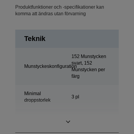
Produktfunktioner och -specifikationer kan
komma att ändras utan förvarning
Teknik
152 Munstycken
svart, 152
Munstyckeskonfiguration
Munstycken per
färg
Minimal
3 pl
droppstorlek
DURABrite™
Bläckteknologi
Ultra