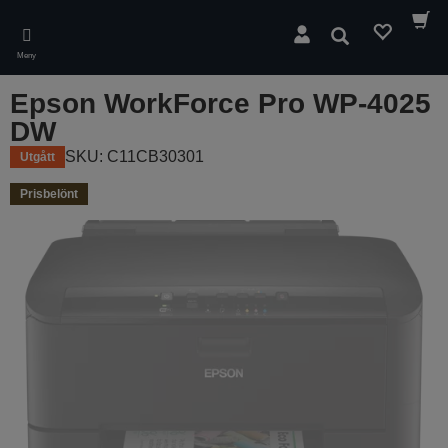
Skip
to
Sök
main
Meny
content
Epson WorkForce Pro WP-4025
DW
SKU: C11CB30301
Utgått
Prisbelönt