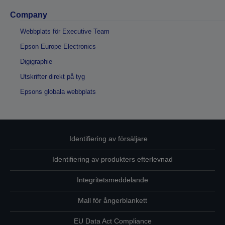
Company
Webbplats för Executive Team
Epson Europe Electronics
Digigraphie
Utskrifter direkt på tyg
Epsons globala webbplats
Identifiering av försäljare
Identifiering av produkters efterlevnad
Integritetsmeddelande
Mall för ångerblankett
EU Data Act Compliance