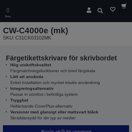
Skip
to
Sök
main
Meny
content
CW-C4000e (mk)
SKU: C31CK03102MK
Färgetikettskrivare för skrivbordet
Hög utskriftskvalitet
Färgmatchningsfunktioner och bred färgskala
Lätt att använda
Enkel installation och mycket intuitiv användning
Integreringsalternativ
Passar in sömlöst i befintliga system
Trygghet
Heltäckande CoverPlus-alternativ
Versioner med glansigt eller mattsvart bläck
Skräddarsydd för din typ av medier
Begär att få bli uppringd