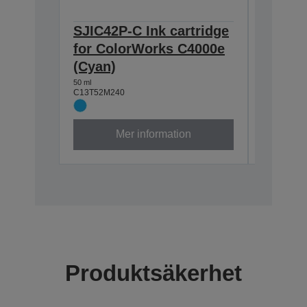
SJIC42P-C Ink cartridge
SJIC42
for ColorWorks C4000e
for Co
(Cyan)
Magen
50 ml
50 ml
C13T52M240
C13T52M3
Mer information
Produktsäkerhet