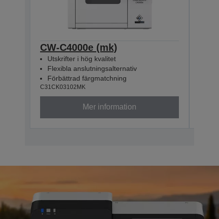
CW-C4000e (mk)
CW-
Utskrifter i hög kvalitet
Utsk
Flexibla anslutningsalternativ
Flex
Förbättrad färgmatchning
För
C31CK03102MK
C31CK
Mer information