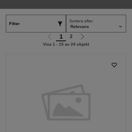
Sortera efter:
Filter
1
2
Gå
Gå
Visa 1 - 15 av 24 objekt
till
till
föregående
nästa
sida
sida