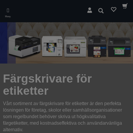
Skip
to
Sök
main
Meny
content
Färgskrivare för
etiketter
Vårt sortiment av färgskrivare för etiketter är den perfekta
lösningen för företag, skolor eller samhällsorganisationer
som regelbundet behöver skriva ut högkvalitativa
färgetiketter, med kostnadseffektiva och användarvänliga
alternativ.