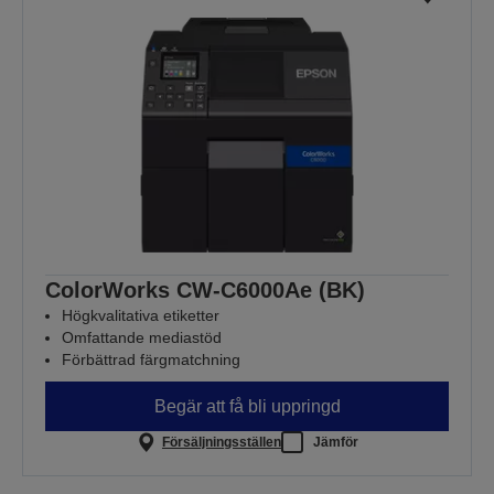
ColorWorks CW-C6000Ae (BK)
Högkvalitativa etiketter
Omfattande mediastöd
Förbättrad färgmatchning
Begär att få bli uppringd
Försäljningsställen
Jämför