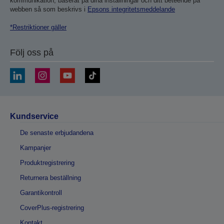
kommunikation, baserat på dina inställningar och ditt beteende på
webben så som beskrivs i
Epsons integritetsmeddelande
*Restriktioner gäller
Följ oss på
Kundservice
De senaste erbjudandena
Kampanjer
Produktregistrering
Returnera beställning
Garantikontroll
CoverPlus-registrering
Kontakt