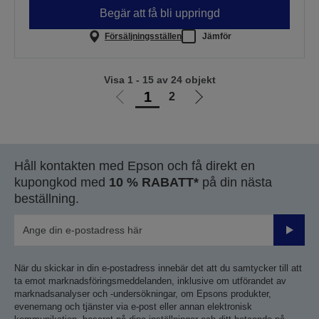
Begär att få bli uppringd
Försäljningsställen
Jämför
Visa 1 - 15 av 24 objekt
1
2
Gå
Gå
till
till
föregående
nästa
sida
sida
Håll kontakten med Epson och få direkt en
kupongkod med
10 % RABATT*
på din nästa
beställning.
Skicka
När du skickar in din e-postadress innebär det att du samtycker till att
ta emot marknadsföringsmeddelanden, inklusive om utförandet av
marknadsanalyser och -undersökningar, om Epsons produkter,
evenemang och tjänster via e-post eller annan elektronisk