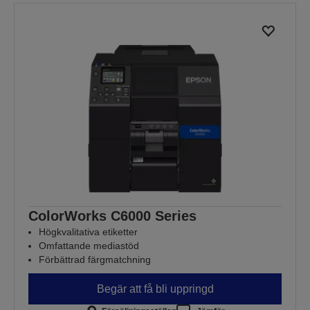
ColorWorks C6000 Series
Högkvalitativa etiketter
Omfattande mediastöd
Förbättrad färgmatchning
Begär att få bli uppringd