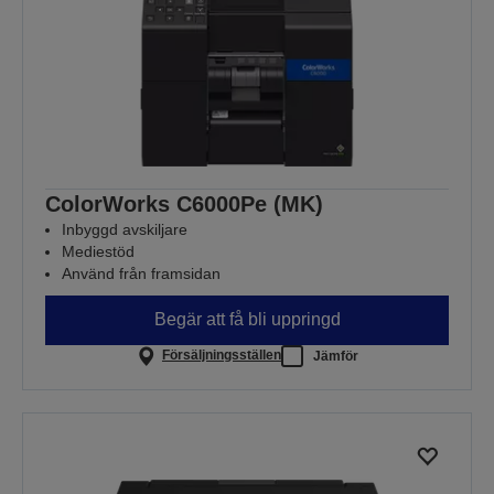
ColorWorks C6000Pe (MK)
Inbyggd avskiljare
Mediestöd
Använd från framsidan
Begär att få bli uppringd
Försäljningsställen
Jämför