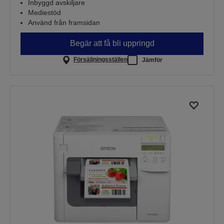
Inbyggd avskiljare
Mediestöd
Använd från framsidan
Begär att få bli uppringd
Försäljningsställen
Jämför