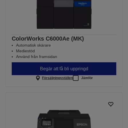
ColorWorks C6000Ae (MK)
Automatisk skärare
Mediestöd
Använd från framsidan
Begär att få bli uppringd
Försäljningsställen
Jämför