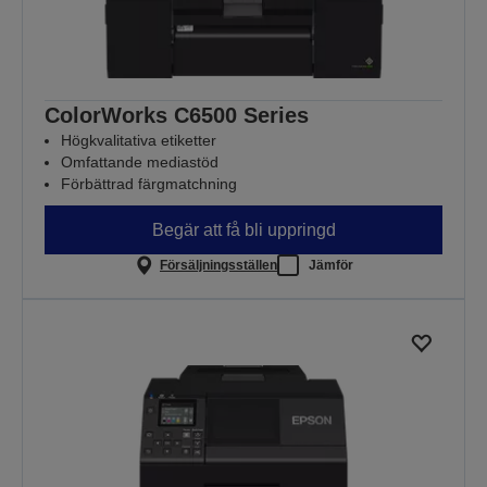
ColorWorks C6500 Series
Högkvalitativa etiketter
Omfattande mediastöd
Förbättrad färgmatchning
Begär att få bli uppringd
Försäljningsställen
Jämför