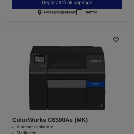
Begär att få bli uppringd
Försäljningsställen
Jämför
ColorWorks C6500Ae (MK)
Automatisk skärare
Mediestöd