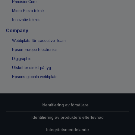
PrecisionCore
Micro Piezo-teknik
Innovativ teknik
Company
Webbplats för Executive Team
Epson Europe Electronics
Digigraphie
Utskrifter direkt på tyg
Epsons globala webbplats
Identifiering av försäljare
Identifiering av produkters efterlevnad
Integritetsmeddelande