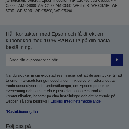
jämförelsen. Berörda Epson-modeller: WF-C20750, AM-C6000, AM-
C5000, AM-C4000, AM-C400, AM-C550, WF-879R, WF-C878R, WF-
579R, WF-529R, WF-C5890, WF-C5390.
Håll kontakten med Epson och få direkt en
kupongkod med
10 % RABATT*
på din nästa
beställning.
Skicka
När du skickar in din e-postadress innebär det att du samtycker till att
ta emot marknadsföringsmeddelanden, inklusive om utförandet av
marknadsanalyser och -undersökningar, om Epsons produkter,
evenemang och tjänster via e-post eller annan elektronisk
kommunikation, baserat på dina inställningar och ditt beteende på
webben så som beskrivs i
Epsons integritetsmeddelande
*Restriktioner gäller
Följ oss på