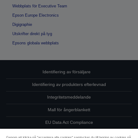
Webbplats för Executive Team
Epson Europe Electronics
Digigraphie
Utskrifter direkt på tyg
Epsons globala webbplats
Identifiering av försäljare
Identifiering av produkters efterlevnad
Integritetsmeddelande
Mall för ångerblankett
EU Data Act Compliance
Kontakta oss angående dina uppgifter
Genom att klicka på "acceptera alla cookies" samtycker du till lagring av cookies på