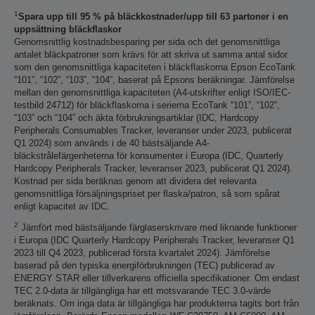
1
Spara upp till 95 % på bläckkostnader/upp till 63 partoner i en
uppsättning bläckflaskor
Genomsnittlig kostnadsbesparing per sida och det genomsnittliga
antalet bläckpatroner som krävs för att skriva ut samma antal sidor
som den genomsnittliga kapaciteten i bläckflaskorna Epson EcoTank
“101”, “102”, “103”, “104”, baserat på Epsons beräkningar. Jämförelse
mellan den genomsnittliga kapaciteten (A4-utskrifter enligt ISO/IEC-
testbild 24712) för bläckflaskorna i serierna EcoTank “101”, “102”,
“103” och “104” och äkta förbrukningsartiklar (IDC, Hardcopy
Peripherals Consumables Tracker, leveranser under 2023, publicerat
Q1 2024) som används i de 40 bästsäljande A4-
bläckstrålefärgenheterna för konsumenter i Europa (IDC, Quarterly
Hardcopy Peripherals Tracker, leveranser 2023, publicerat Q1 2024).
Kostnad per sida beräknas genom att dividera det relevanta
genomsnittliga försäljningspriset per flaska/patron, så som spårat
enligt kapacitet av IDC.
2
Jämfört med bästsäljande färglaserskrivare med liknande funktioner
i Europa (IDC Quarterly Hardcopy Peripherals Tracker, leveranser Q1
2023 till Q4 2023, publicerad första kvartalet 2024). Jämförelse
baserad på den typiska energiförbrukningen (TEC) publicerad av
ENERGY STAR eller tillverkarens officiella specifikationer. Om endast
TEC 2.0-data är tillgängliga har ett motsvarande TEC 3.0-värde
beräknats. Om inga data är tillgängliga har produkterna tagits bort från