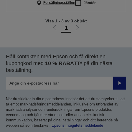
Försäljningsställen
Jämför
Visa 1 - 3 av 3 objekt
1
Gå
Gå
till
till
föregående
nästa
sida
sida
Håll kontakten med Epson och få direkt en
kupongkod med
10 % RABATT*
på din nästa
beställning.
Skicka
När du skickar in din e-postadress innebär det att du samtycker till att
ta emot marknadsföringsmeddelanden, inklusive om utförandet av
marknadsanalyser och -undersökningar, om Epsons produkter,
evenemang och tjänster via e-post eller annan elektronisk
kommunikation, baserat på dina inställningar och ditt beteende på
webben så som beskrivs i
Epsons integritetsmeddelande