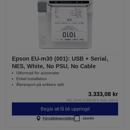
Epson EU-m30 (001): USB + Serial,
NES, White, No PSU, No Cable
Utformad för automater
Enkel installation
Återexport på enklare sätt
3.333,08 kr
inkl. moms (2.666,46 kr exkl. moms)
Begär att få bli uppringd
Försäljningsställen
Jämför