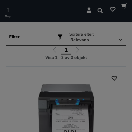
Skip
to
Sök
main
Meny
content
Sortera efter:
Filter
1
Gå
Gå
Visa 1 - 3 av 3 objekt
till
till
föregående
nästa
sida
sida