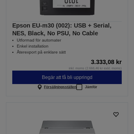
Epson EU-m30 (002): USB + Serial,
NES, Black, No PSU, No Cable
Utformad för automater
Enkel installation
Återexport på enklare sätt
3.333,08 kr
inkl. moms (2.666,46 kr exkl. moms)
Begär att få bli uppringd
Försäljningsställen
Jämför