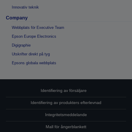
Innovativ teknik
Company
Webbplats för Executive Team
Epson Europe Electronics
Digigraphie
Utskrifter direkt på tyg
Epsons globala webbplats
Identifiering av försäljare
Identifiering av produkters efterlevnad
Integritetsmeddelande
Mall för ångerblankett