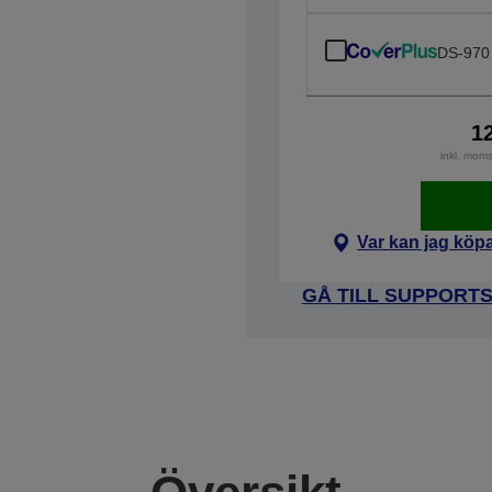
DS-970
1
inkl. mom
Var kan jag köp
GÅ TILL SUPPORT