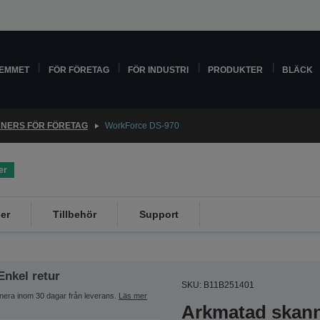
HEMMET
FÖR FÖRETAG
FÖR INDUSTRI
PRODUKTER
BLÄCK
NERS FÖR FÖRETAG
WorkForce DS-970
er
er
Tillbehör
Support
Enkel retur
SKU: B11B251401
nera inom 30 dagar från leverans.
Läs mer
Arkmatad skann