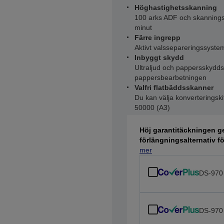
Höghastighetsskanning
100 arks ADF och skanningsh
minut
Färre ingrepp
Aktivt valssepareringssyste
Inbyggt skydd
Ultraljud och pappersskydds
pappersbearbetningen
Valfri flatbäddsskanner
Du kan välja konverteringskit
50000 (A3)
Höj garantitäckningen ge
förlängningsalternativ f
mer
DS-970
DS-970