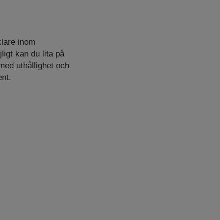
klare inom
ligt kan du lita på
ed uthållighet och
nt.