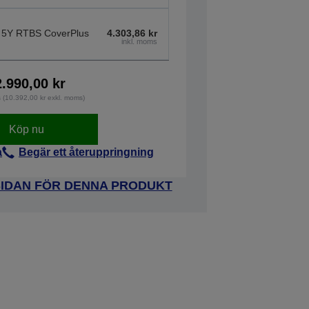
 5Y RTBS CoverPlus
4.303,86 kr
inkl. moms
2.990,00 kr
s (10.392,00 kr exkl. moms)
Köp nu
a
Begär ett återuppringning
SIDAN FÖR DENNA PRODUKT