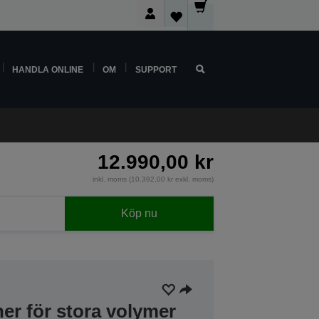
HANDLA ONLINE
OM
SUPPORT
12.990,00 kr
inkl. moms (10.392,00 kr exkl. moms)
Köp nu
er för stora volymer