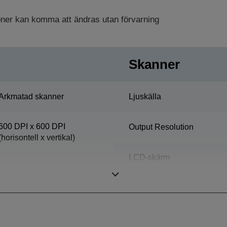
ioner kan komma att ändras utan förvarning
Skanner
Arkmatad skanner
Ljuskälla
600 DPI x 600 DPI
Output Resolution
(horisontell x vertikal)
LCD-skärm
600 DPI x 600 DPI
(horisontell x vertikal)