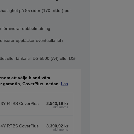
astighet på 85 sidor (170 bilder) per
m förhindrar dubbelmatning
ensorer upptäcker eventuella fel i
tet eller länka till DS-5500 (A4) eller DS-
nom att välja bland våra
ör garantin, CoverPlus, nedan.
Läs
 3Y RTBS CoverPlus
2.543,19 kr
inkl. moms
 4Y RTBS CoverPlus
3.390,92 kr
inkl. moms