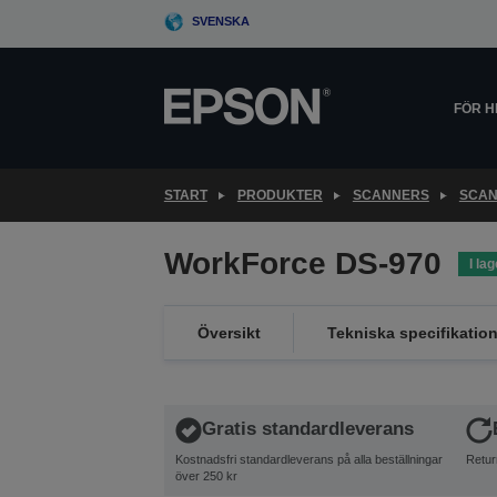
Skip
SVENSKA
to
main
content
FÖR 
START
PRODUKTER
SCANNERS
SCAN
WorkForce DS-970
I lag
Översikt
Tekniska specifikation
Gratis standardleverans
Kostnadsfri standardleverans på alla beställningar
Retur
över 250 kr