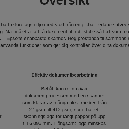
Översikt
bättre företagsmiljö med stöd från en globalt ledande utvec
När målet är att få dokument till rätt ställe så fort som möj
– Epsons snabbaste skanner. Hög prestanda tillsammans m
ttanvända funktioner som ger dig kontrollen över dina dokume
Effektiv dokumentbearbetning
Behåll kontrollen över
e
dokumentprocessen med en skanner
som klarar av många olika medier, från
27 gsm till 413 gsm, samt har ett
r
skanningsläge för långt papper på upp
till 6 096 mm. I långsamt läge minskas