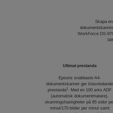
Skapa en 
dokumentskanning. 
WorkForce DS-970 
lä
Ultimat prestanda
Epsons snabbaste A4-
dokumentskanner ger klassledand
1
prestanda
. Med en 100 arks ADF
(automatisk dokumentmatare),
skanningshastigheter på 85 sidor pe
minut/170 bilder per minut samt