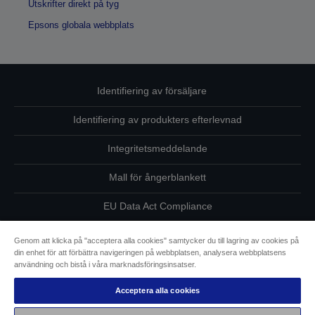
Utskrifter direkt på tyg
Epsons globala webbplats
Identifiering av försäljare
Identifiering av produkters efterlevnad
Integritetsmeddelande
Mall för ångerblankett
EU Data Act Compliance
Kontakta oss angående dina uppgifter
Genom att klicka på "acceptera alla cookies" samtycker du till lagring av cookies på
din enhet för att förbättra navigeringen på webbplatsen, analysera webbplatsens
Information om cookies
användning och bistå i våra marknadsföringsinsatser.
Acceptera alla cookies
Epsons åtagande avseende tillgänglighet