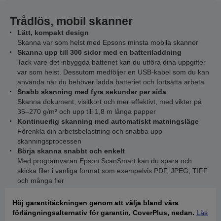
Trådlös, mobil skanner
Lätt, kompakt design
Skanna var som helst med Epsons minsta mobila skanner
Skanna upp till 300 sidor med en batteriladdning
Tack vare det inbyggda batteriet kan du utföra dina uppgifter
var som helst. Dessutom medföljer en USB-kabel som du kan
använda när du behöver ladda batteriet och fortsätta arbeta
Snabb skanning med fyra sekunder per sida
Skanna dokument, visitkort och mer effektivt, med vikter på
35–270 g/m² och upp till 1,8 m långa papper
Kontinuerlig skanning med automatiskt matningsläge
Förenkla din arbetsbelastning och snabba upp
skanningsprocessen
Börja skanna snabbt och enkelt
Med programvaran Epson ScanSmart kan du spara och
skicka filer i vanliga format som exempelvis PDF, JPEG, TIFF
och många fler
Höj garantitäckningen genom att välja bland våra
förlängningsalternativ för garantin, CoverPlus, nedan.
Läs