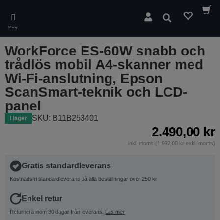
Skip
to
Sök
main
Meny
content
WorkForce ES-60W snabb och
trådlös mobil A4-skanner med
Wi-Fi-anslutning, Epson
ScanSmart-teknik och LCD-
panel
SKU: B11B253401
I lager
2.490,00 kr
inkl. moms (1.992,00 kr exkl. moms)
Gratis standardleverans
Kostnadsfri standardleverans på alla beställningar över 250 kr
Enkel retur
Returnera inom 30 dagar från leverans.
Läs mer