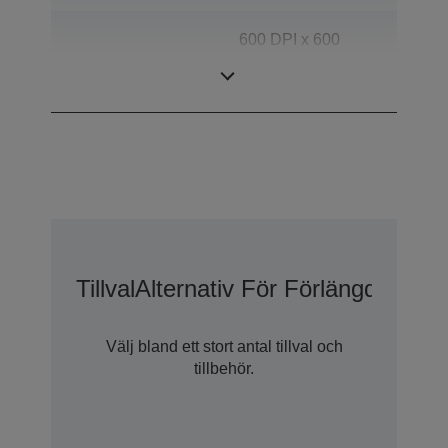
600 DPI x 600
Skanningsupplösning
DPI (horisontell x
vertikal)
Tillval
Alternativ För Förlängd Gara
Välj bland ett stort antal tillval och
tillbehör.