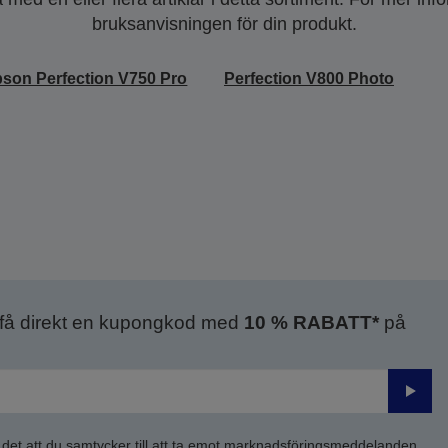
bruksanvisningen för din produkt.
son Perfection V750 Pro
Perfection V800 Photo
 få direkt en kupongkod med
10 % RABATT*
på
Skick
 det att du samtycker till att ta emot marknadsföringsmeddelanden,