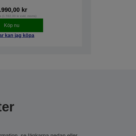
.990,00 kr
s (1.592,00 kr exkl. moms)
Köp nu
ar kan jag köpa
er
ormation, se länkarna nedan eller