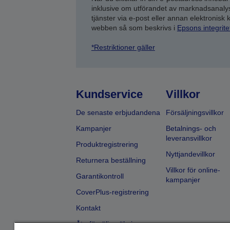
inklusive om utförandet av marknadsanal
tjänster via e-post eller annan elektronisk
webben så som beskrivs i
Epsons integrit
*Restriktioner gäller
Kundservice
Villkor
De senaste erbjudandena
Försäljningsvillkor
Kampanjer
Betalnings- och
leveransvillkor
Produktregistrering
Nyttjandevillkor
Returnera beställning
Villkor för online-
Garantikontroll
kampanjer
CoverPlus-registrering
Kontakt
Återförsäljarsökning