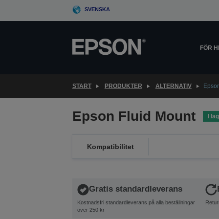
Skip
SVENSKA
to
main
content
FÖR 
START
PRODUKTER
ALTERNATIV
Epson
Epson Fluid Mount
I la
Kompatibilitet
Gratis standardleverans
Kostnadsfri standardleverans på alla beställningar
Retur
över 250 kr