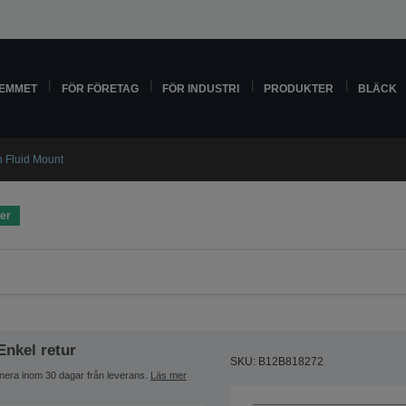
HEMMET
FÖR FÖRETAG
FÖR INDUSTRI
PRODUKTER
BLÄCK
 Fluid Mount
ger
Enkel retur
SKU: B12B818272
nera inom 30 dagar från leverans.
Läs mer