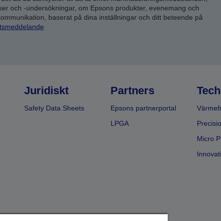
yser och -undersökningar, om Epsons produkter, evenemang och
 kommunikation, baserat på dina inställningar och ditt beteende på
etsmeddelande
Juridiskt
Partners
Tech
Safety Data Sheets
Epsons partnerportal
Värmefr
LPGA
Precisi
Micro P
Innovati