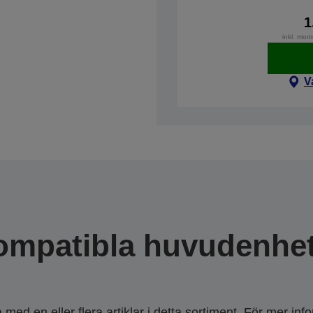
1
inkl. mom
V
ompatibla huvudenhet
ed en eller flera artiklar i detta sortiment. För mer inf