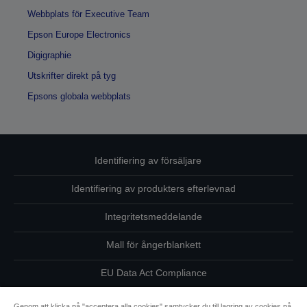
Webbplats för Executive Team
Epson Europe Electronics
Digigraphie
Utskrifter direkt på tyg
Epsons globala webbplats
Identifiering av försäljare
Identifiering av produkters efterlevnad
Integritetsmeddelande
Mall för ångerblankett
EU Data Act Compliance
Kontakta oss angående dina uppgifter
Genom att klicka på "acceptera alla cookies" samtycker du till lagring av cookies på