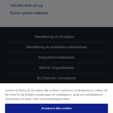
Utskrifter direkt på tyg
Epsons globala webbplats
Identifiering av försäljare
Identifiering av produkters efterlevnad
Integritetsmeddelande
Mall för ångerblankett
EU Data Act Compliance
Kontakta oss angående dina uppgifter
Genom att klicka på "acceptera alla cookies" samtycker du till lagring av cookies på
din enhet för att förbättra navigeringen på webbplatsen, analysera webbplatsens
Information om cookies
användning och bistå i våra marknadsföringsinsatser.
Acceptera alla cookies
Epsons åtagande avseende tillgänglighet