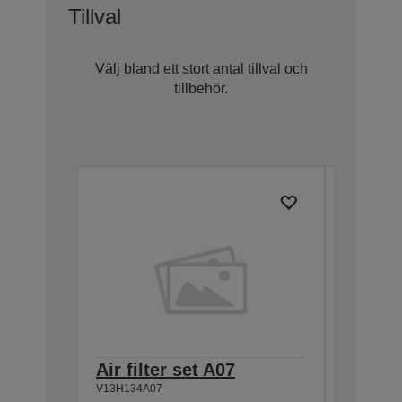
Tillval
Välj bland ett stort antal tillval och
tillbehör.
Air filter set A07
Lamp -
V13H134A07
830/83