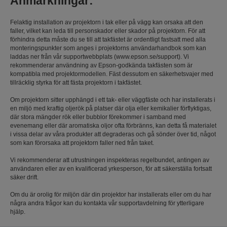
Anmärkningar:
Felaktig installation av projektorn i tak eller på vägg kan orsaka att den
faller, vilket kan leda till personskador eller skador på projektorn. För att
förhindra detta måste du se till att takfästet är ordentligt fastsatt med alla
monteringspunkter som anges i projektorns användarhandbok som kan
laddas ner från vår supportwebbplats (www.epson.se/support). Vi
rekommenderar användning av Epson-godkända takfästen som är
kompatibla med projektormodellen. Fäst dessutom en säkerhetsvajer med
tillräcklig styrka för att fästa projektorn i takfästet.
Om projektorn sitter upphängd i ett tak- eller väggfäste och har installerats i
en miljö med kraftig oljerök på platser där olja eller kemikalier förflyktigas,
där stora mängder rök eller bubblor förekommer i samband med
evenemang eller där aromatiska oljor ofta förbränns, kan detta få materialet
i vissa delar av våra produkter att degraderas och gå sönder över tid, något
som kan förorsaka att projektorn faller ned från taket.
Vi rekommenderar att utrustningen inspekteras regelbundet, antingen av
användaren eller av en kvalificerad yrkesperson, för att säkerställa fortsatt
säker drift.
Om du är orolig för miljön där din projektor har installerats eller om du har
några andra frågor kan du kontakta vår supportavdelning för ytterligare
hjälp.