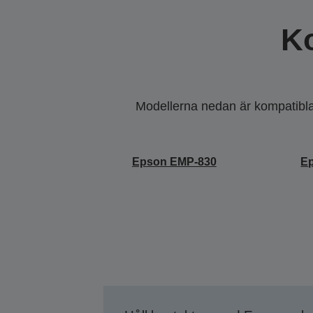
K
Modellerna nedan är kompatibla m
Epson EMP-830
E