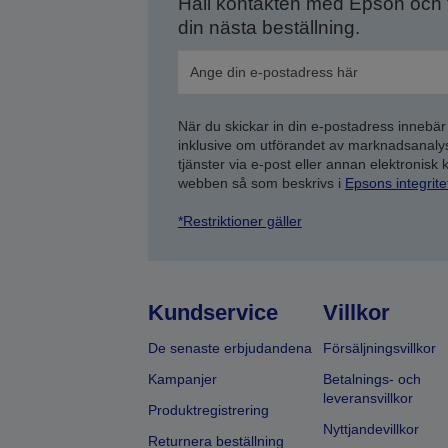
Håll kontakten med Epson och
din nästa beställning.
När du skickar in din e-postadress innebär
inklusive om utförandet av marknadsanal
tjänster via e-post eller annan elektronisk
webben så som beskrivs i
Epsons integrit
*Restriktioner gäller
Kundservice
Villkor
De senaste erbjudandena
Försäljningsvillkor
Kampanjer
Betalnings- och
leveransvillkor
Produktregistrering
Nyttjandevillkor
Returnera beställning