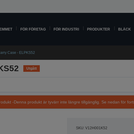
HEMMET
FÖR FÖRETAG
FÖR INDUSTRI
PRODUKTER
BLÄCK
Carry Case - ELPKS52
PKS52
Utgått
dukt -Denna produkt är tyvärr inte längre tillgänglig. Se nedan för fort
SKU: V12H001K52