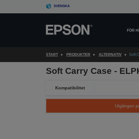
Skip
SVENSKA
to
main
content
FÖR 
START
PRODUKTER
ALTERNATIV
Soft 
Soft Carry Case - EL
Kompatibilitet
Utgången pro