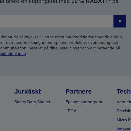
 få direkt en kupongkod med
10 % RABATT*
på
Skick
 det att du samtycker till att ta emot marknadsföringsmeddelanden,
yser och -undersökningar, om Epsons produkter, evenemang och
 kommunikation, baserat på dina inställningar och ditt beteende på
etsmeddelande
Juridiskt
Partners
Tech
Safety Data Sheets
Epsons partnerportal
Värmefr
LPGA
Precisi
Micro P
Innovati