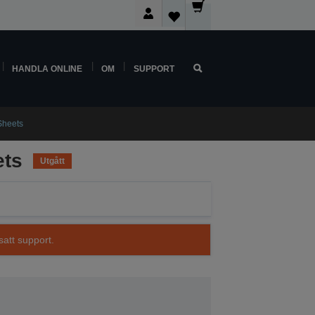
HANDLA ONLINE
OM
SUPPORT
Sheets
ets
Utgått
satt support.