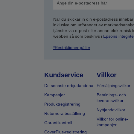
När du skickar in din e-postadress innebär
inklusive om utförandet av marknadsanal
tjänster via e-post eller annan elektronisk
webben så som beskrivs i
Epsons integrit
*Restriktioner gäller
Kundservice
Villkor
De senaste erbjudandena
Försäljningsvillkor
Kampanjer
Betalnings- och
leveransvillkor
Produktregistrering
Nyttjandevillkor
Returnera beställning
Villkor för online-
Garantikontroll
kampanjer
CoverPlus-registrering