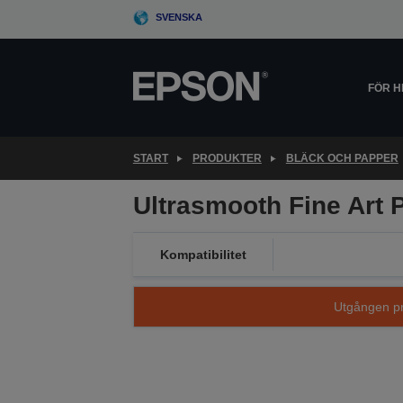
Skip
SVENSKA
to
main
content
FÖR 
START
PRODUKTER
BLÄCK OCH PAPPER
Ultrasmooth Fine Art 
Kompatibilitet
Utgången pro