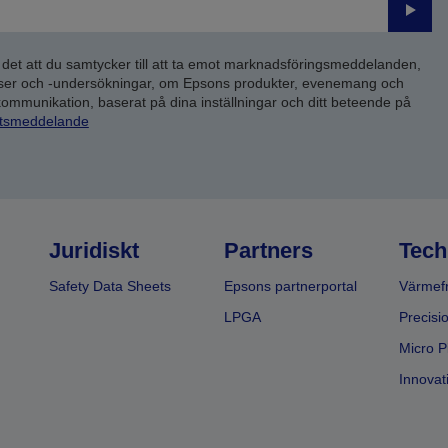
Skick
 det att du samtycker till att ta emot marknadsföringsmeddelanden,
yser och -undersökningar, om Epsons produkter, evenemang och
 kommunikation, baserat på dina inställningar och ditt beteende på
etsmeddelande
Juridiskt
Partners
Tech
Safety Data Sheets
Epsons partnerportal
Värmefr
LPGA
Precisi
Micro P
Innovati