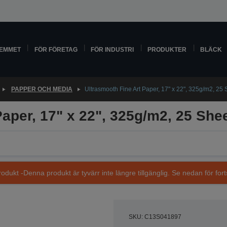
HEMMET
FÖR FÖRETAG
FÖR INDUSTRI
PRODUKTER
BLÄCK
PAPPER OCH MEDIA
Ultrasmooth Fine Art Paper, 17" x 22", 325g/m2, 25 
Paper, 17" x 22", 325g/m2, 25 She
dukt -Denna produkt är tyvärr inte längre tillgänglig. Se nedan för fort
SKU: C13S041897