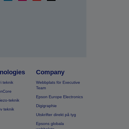
a
nologies
Company
i teknik
Webbplats för Executive
Team
onCore
Epson Europe Electronics
iezo-teknik
Digigraphie
v teknik
Utskrifter direkt på tyg
Epsons globala
webbplats