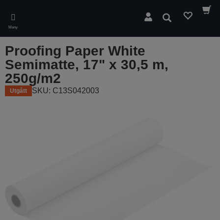
Skip
to
Sök
main
Meny
content
Proofing Paper White
Semimatte, 17" x 30,5 m,
250g/m2
SKU: C13S042003
Utgått