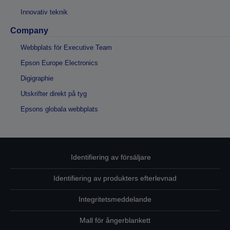
Innovativ teknik
Company
Webbplats för Executive Team
Epson Europe Electronics
Digigraphie
Utskrifter direkt på tyg
Epsons globala webbplats
Identifiering av försäljare
Identifiering av produkters efterlevnad
Integritetsmeddelande
Mall för ångerblankett