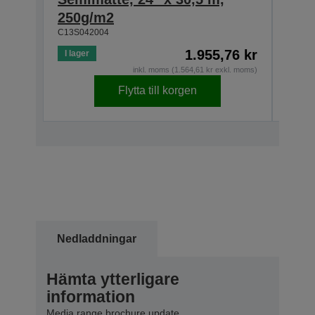
250g/m2
250
C13S042004
C13S0
1.955,76 kr
I lager
I lage
inkl. moms (1.564,61 kr exkl. moms)
Flytta till korgen
Nedladdningar
Hämta ytterligare
information
Media range brochure update