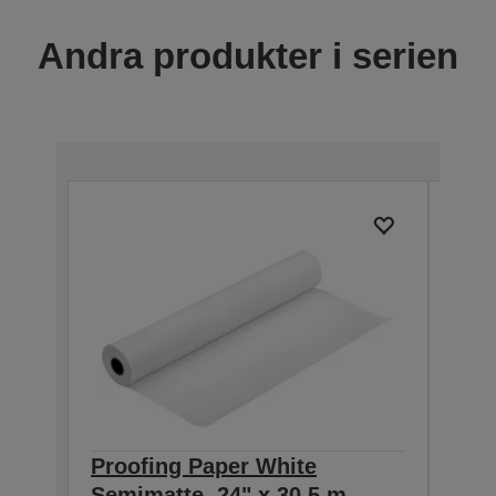
Andra produkter i serien
Proofing Paper White
Pro
Semimatte, 24" x 30,5 m,
Semi