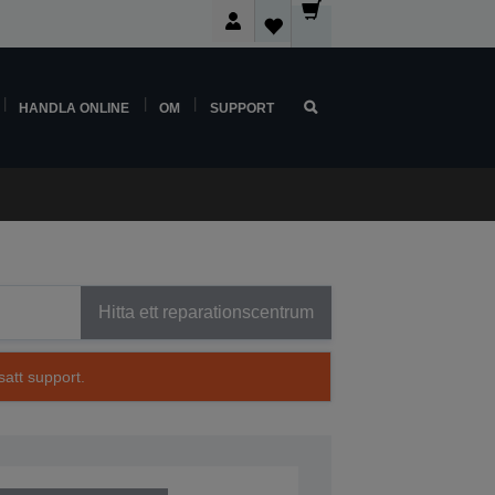
HANDLA ONLINE
OM
SUPPORT
Hitta ett reparationscentrum
satt support.