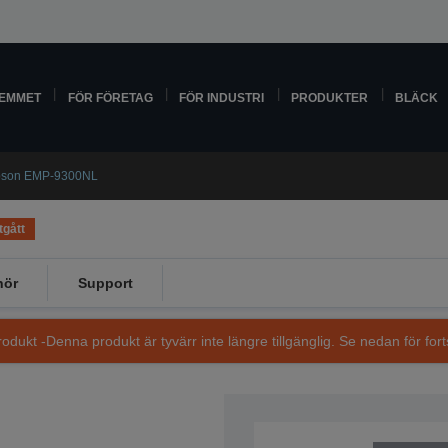
HEMMET
FÖR FÖRETAG
FÖR INDUSTRI
PRODUKTER
BLÄCK
son EMP-9300NL
tgått
hör
Support
dukt -Denna produkt är tyvärr inte längre tillgänglig. Se nedan för fort
SKU: V11H071940