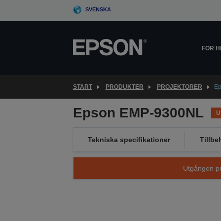
Skip
SVENSKA
to
main
content
FÖR 
START
PRODUKTER
PROJEKTORER
Ep
Epson EMP-9300NL
U
Tekniska specifikationer
Tillbe
Utgången pro