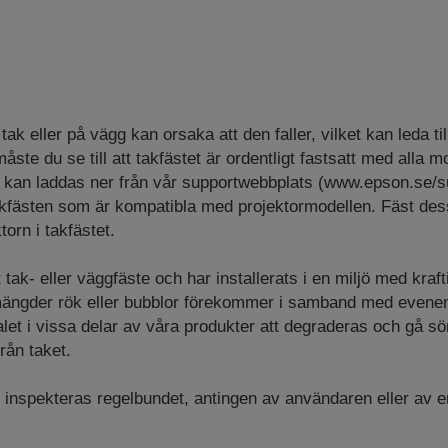
i tak eller på vägg kan orsaka att den faller, vilket kan leda t
 måste du se till att takfästet är ordentligt fastsatt med alla
kan laddas ner från vår supportwebbplats (www.epson.se/s
fästen som är kompatibla med projektormodellen. Fäst de
ktorn i takfästet.
tak- eller väggfäste och har installerats i en miljö med krafti
a mängder rök eller bubblor förekommer i samband med evenem
ialet i vissa delar av våra produkter att degraderas och gå s
från taket.
inspekteras regelbundet, antingen av användaren eller av en