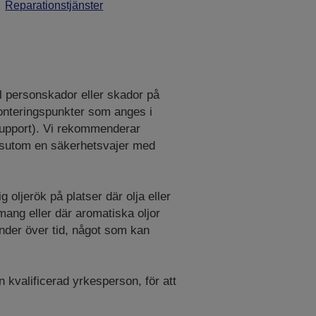
Reparationstjänster
ill personskador eller skador på
 monteringspunkter som anges i
upport). Vi rekommenderar
ssutom en säkerhetsvajer med
g oljerök på platser där olja eller
ang eller där aromatiska oljor
önder över tid, något som kan
 kvalificerad yrkesperson, för att