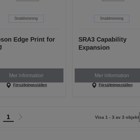
Snabbvisning
Snabbvisning
son Edge Print for
SRA3 Capability
J
Expansion
Mer information
Mer information
Försäljningsställen
Försäljningsställen
1
Visa 1 - 3 av 3 objekt
Gå
Gå
ll
till
öregående
nästa