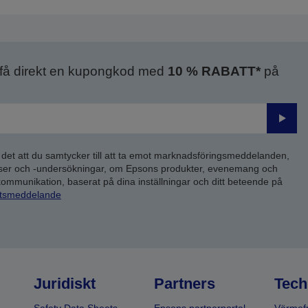
ida
sida
 få direkt en kupongkod med
10 % RABATT*
på
Skick
 det att du samtycker till att ta emot marknadsföringsmeddelanden,
yser och -undersökningar, om Epsons produkter, evenemang och
 kommunikation, baserat på dina inställningar och ditt beteende på
etsmeddelande
Juridiskt
Partners
Tech