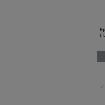
Ep
LI
ti
f