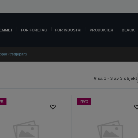
HEMMET
FÖR FÖRETAG
FÖR INDUSTRI
PRODUKTER
BLÄCK
ppar (tredjepart)
Visa 1 - 3 av 3 objekt
sta
tt
Nytt
da