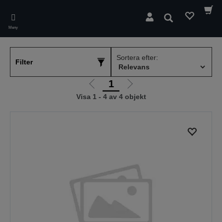
Skip
to
Sök
main
Meny
content
Sortera efter:
Filter
1
Gå
Gå
Visa 1 - 4 av 4 objekt
till
till
föregående
nästa
sida
sida