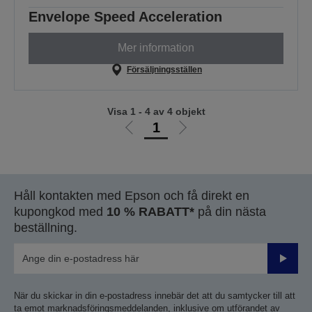
Envelope Speed Acceleration
Mer information
Försäljningsställen
Visa 1 - 4 av 4 objekt
1
Gå
Gå
till
till
föregående
nästa
sida
sida
Håll kontakten med Epson och få direkt en
kupongkod med
10 % RABATT*
på din nästa
beställning.
Skicka
När du skickar in din e-postadress innebär det att du samtycker till att
ta emot marknadsföringsmeddelanden, inklusive om utförandet av